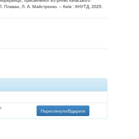
конференції, присвяченої 95-річчю Київського
П. Плаван, Л. А. Майстренко. – Київ : КНУТД, 2025.
F
Переглянути/Відкрити