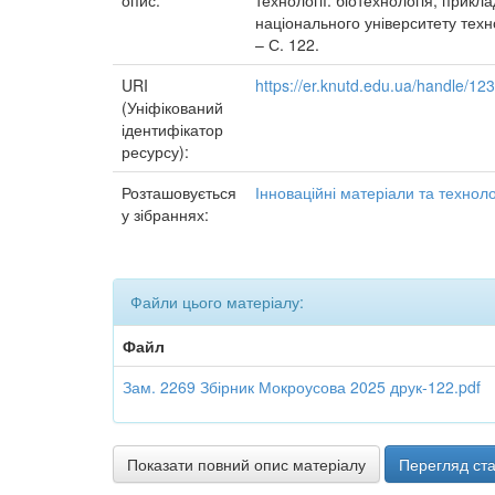
опис:
технології: біотехнологія, прикл
національного університету техно
– С. 122.
URI
https://er.knutd.edu.ua/handle/1
(Уніфікований
ідентифікатор
ресурсу):
Розташовується
Інноваційні матеріали та технолог
у зібраннях:
Файли цього матеріалу:
Файл
Зам. 2269 Збірник Мокроусова 2025 друк-122.pdf
Показати повний опис матеріалу
Перегляд ста