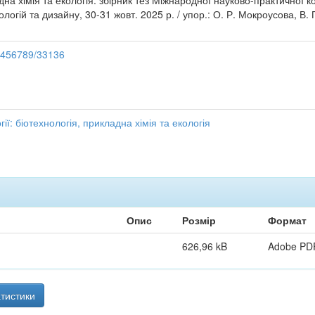
адна хімія та екологія: збірник тез Міжнародної науково-практичної 
логій та дизайну, 30-31 жовт. 2025 р. / упор.: О. Р. Мокроусова, В. 
23456789/33136
ії: біотехнологія, прикладна хімія та екологія
Опис
Розмір
Формат
626,96 kB
Adobe PD
тистики