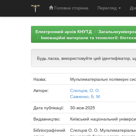
Головна сторінка
Перегляд
До
Skip
navigation
Електронний архів КНУТД
Загальноуніверси
Інноваційні матеріали та технології: біотех
Будь ласка, використовуйте цей ідентифікатор, 
Назва:
Мультиматеріальні полімерні си
Автори:
Слєпцов, О. О.
Савченко, Б. М.
Дата публікації:
30-жов-2025
Видавництво:
Київський національний універси
Бібліографічний
Слєпцов О. О. Мультиматеріальні 