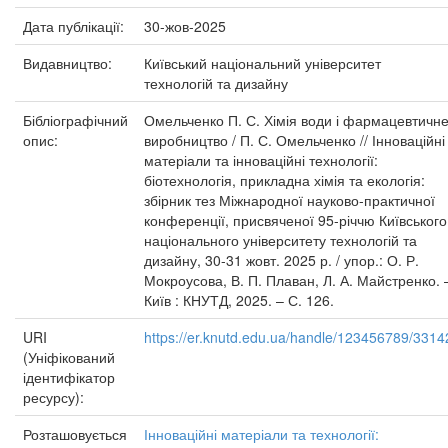
Дата публікації:
30-жов-2025
Видавництво:
Київський національний університет
технологій та дизайну
Бібліографічний
Омельченко П. С. Хімія води і фармацевтичн
опис:
виробництво / П. С. Омельченко // Інноваційні
матеріали та інноваційні технології:
біотехнологія, прикладна хімія та екологія:
збірник тез Міжнародної науково-практичної
конференції, присвяченої 95-річчю Київського
національного університету технологій та
дизайну, 30-31 жовт. 2025 р. / упор.: О. Р.
Мокроусова, В. П. Плаван, Л. А. Майстренко. 
Київ : КНУТД, 2025. – С. 126.
URI
https://er.knutd.edu.ua/handle/123456789/3314
(Уніфікований
ідентифікатор
ресурсу):
Розташовується
Інноваційні матеріали та технології: