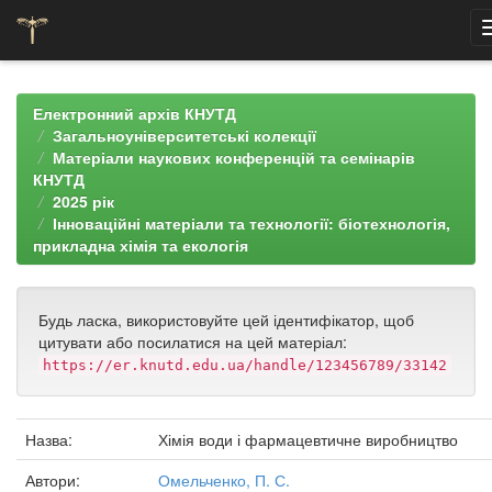
Skip
navigation
Електронний архів КНУТД
Загальноуніверситетські колекції
Матеріали наукових конференцій та семінарів
КНУТД
2025 рік
Інноваційні матеріали та технології: біотехнологія,
прикладна хімія та екологія
Будь ласка, використовуйте цей ідентифікатор, щоб
цитувати або посилатися на цей матеріал:
https://er.knutd.edu.ua/handle/123456789/33142
Назва:
Хімія води і фармацевтичне виробництво
Автори:
Омельченко, П. С.