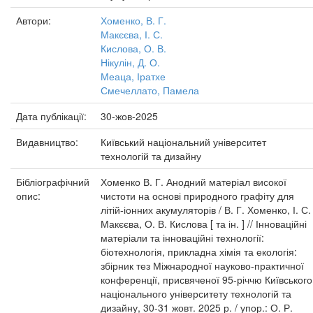
Автори:
Хоменко, В. Г.
Макєєва, І. С.
Кислова, О. В.
Нікулін, Д. О.
Меаца, Іратхе
Смечеллато, Памела
Дата публікації:
30-жов-2025
Видавництво:
Київський національний університет
технологій та дизайну
Бібліографічний
Хоменко В. Г. Анодний матеріал високої
опис:
чистоти на основі природного графіту для
літій-іонних акумуляторів / В. Г. Хоменко, І. С.
Макєєва, О. В. Кислова [ та ін. ] // Інноваційні
матеріали та інноваційні технології:
біотехнологія, прикладна хімія та екологія:
збірник тез Міжнародної науково-практичної
конференції, присвяченої 95-річчю Київського
національного університету технологій та
дизайну, 30-31 жовт. 2025 р. / упор.: О. Р.