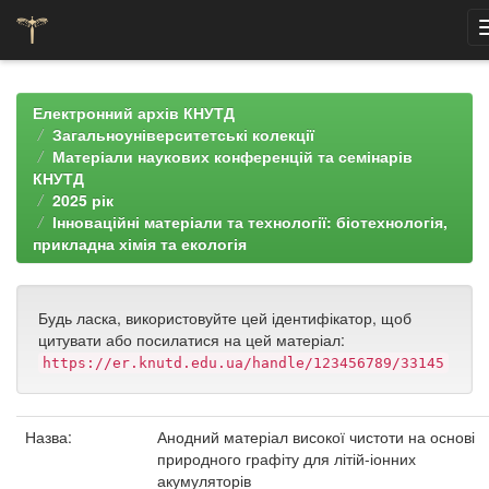
Skip
navigation
Електронний архів КНУТД
Загальноуніверситетські колекції
Матеріали наукових конференцій та семінарів
КНУТД
2025 рік
Інноваційні матеріали та технології: біотехнологія,
прикладна хімія та екологія
Будь ласка, використовуйте цей ідентифікатор, щоб
цитувати або посилатися на цей матеріал:
https://er.knutd.edu.ua/handle/123456789/33145
Назва:
Анодний матеріал високої чистоти на основі
природного графіту для літій-іонних
акумуляторів