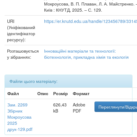
Мокроусова, В. П. Плаван, Л. А. Майстренко. 
Київ : КНУТД, 2025. – С. 129.
URI
https://er.knutd.edu.ua/handle/123456789/3314
(Уніфікований
ідентифікатор
ресурсу):
Розташовується
Інноваційні матеріали та технології:
у зібраннях:
біотехнологія, прикладна хімія та екологія
Файли цього матеріалу:
Файл
Опис
Розмір
Формат
Зам. 2269
626,43
Adobe
Переглянути/Відкр
Збірник
kB
PDF
Мокроусова
2025
друк-129.pdf