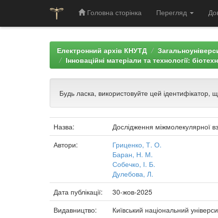
Головна сторінка
Перегляд
До
Skip
navigation
Електронний архів КНУТД
Загальноуніверси
Інноваційні матеріали та технології: біотех
Будь ласка, використовуйте цей ідентифікатор, 
Назва:
Дослідження міжмолекулярної вз
Автори:
Гриценко, Т. О.
Баран, Н. М.
Собечко, І. Б.
Дулебова, Л.
Дата публікації:
30-жов-2025
Видавництво:
Київський національний універси