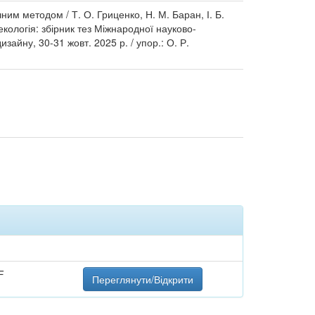
им методом / Т. О. Гриценко, Н. М. Баран, І. Б.
а екологія: збірник тез Міжнародної науково-
зайну, 30-31 жовт. 2025 р. / упор.: О. Р.
F
Переглянути/Відкрити