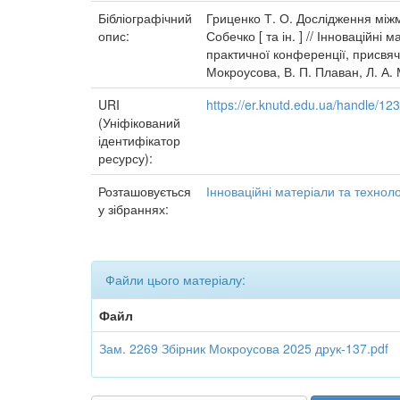
Бібліографічний
Гриценко Т. О. Дослідження міжм
опис:
Собечко [ та ін. ] // Інноваційні
практичної конференції, присвяче
Мокроусова, В. П. Плаван, Л. А. 
URI
https://er.knutd.edu.ua/handle/1
(Уніфікований
ідентифікатор
ресурсу):
Розташовується
Інноваційні матеріали та технолог
у зібраннях:
Файли цього матеріалу:
Файл
Зам. 2269 Збірник Мокроусова 2025 друк-137.pdf