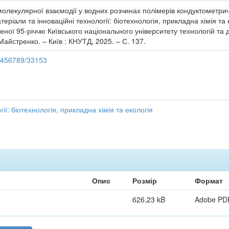
олекулярної взаємодії у водних розчинах полімерів кондуктометричн
 матеріали та інноваційні технології: біотехнологія, прикладна хімія т
ної 95-річчю Київського національного університету технологій та ди
Майстренко. – Київ : КНУТД, 2025. – С. 137.
23456789/33153
ії: біотехнологія, прикладна хімія та екологія
Опис
Розмір
Формат
626,23 kB
Adobe PD