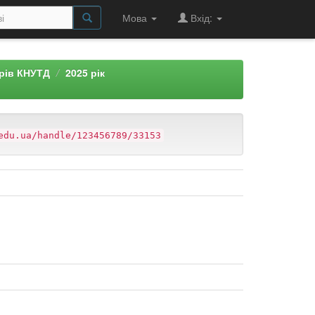
Мова
Вхід:
арів КНУТД
2025 рік
edu.ua/handle/123456789/33153