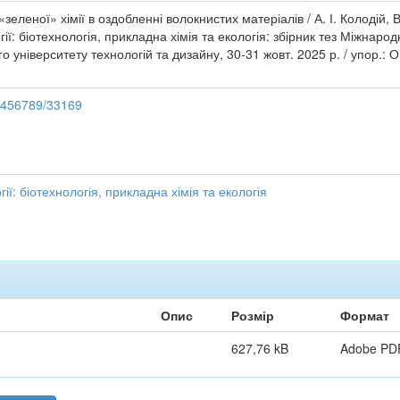
зеленої» хімії в оздобленні волокнистих матеріалів / А. І. Колодій, В. 
гії: біотехнологія, прикладна хімія та екологія: збірник тез Міжнар
о університету технологій та дизайну, 30-31 жовт. 2025 р. / упор.: О
23456789/33169
ії: біотехнологія, прикладна хімія та екологія
Опис
Розмір
Формат
627,76 kB
Adobe PD