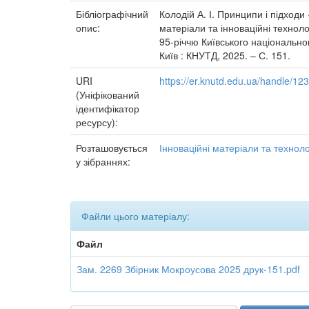
Бібліографічний
Колодій А. І. Принципи і підходи «
опис:
матеріали та інноваційні техноло
95-річчю Київського національног
Київ : КНУТД, 2025. – С. 151.
URI
https://er.knutd.edu.ua/handle/1
(Уніфікований
ідентифікатор
ресурсу):
Розташовується
Інноваційні матеріали та технолог
у зібраннях:
Файли цього матеріалу:
Файл
Зам. 2269 Збірник Мокроусова 2025 друк-151.pdf