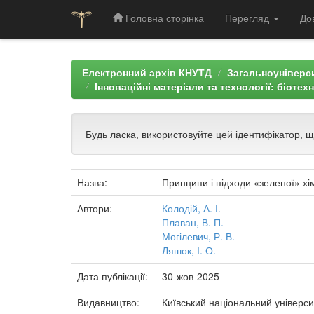
Головна сторінка
Перегляд
До
Skip
navigation
Електронний архів КНУТД
Загальноуніверси
Інноваційні матеріали та технології: біотех
Будь ласка, використовуйте цей ідентифікатор, 
Назва:
Принципи і підходи «зеленої» хім
Автори:
Колодій, А. І.
Плаван, В. П.
Могілевич, Р. В.
Ляшок, І. О.
Дата публікації:
30-жов-2025
Видавництво:
Київський національний універси