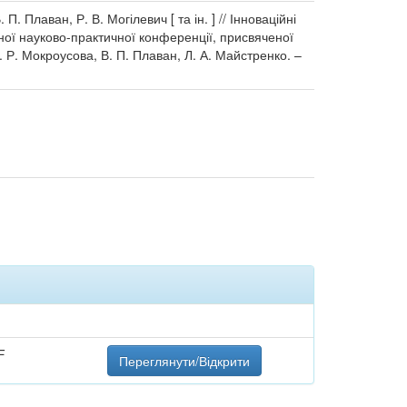
П. Плаван, Р. В. Могілевич [ та ін. ] // Інноваційні
одної науково-практичної конференції, присвяченої
. Р. Мокроусова, В. П. Плаван, Л. А. Майстренко. –
F
Переглянути/Відкрити