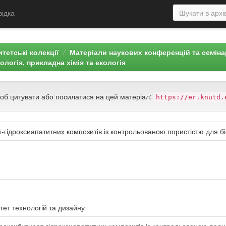
відка
тетські колекції
Матеріали наукових конференцій та семін
нологія, прикладна хімія та екологія
щоб цитувати або посилатися на цей матеріал:
https://er.knutd.
-гідроксиапатитних композитів із контрольованою пористістю для б
тет технологій та дизайну