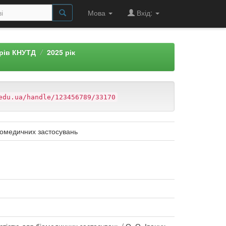
Мова
Вхід:
арів КНУТД
2025 рік
edu.ua/handle/123456789/33170
іомедичних застосувань