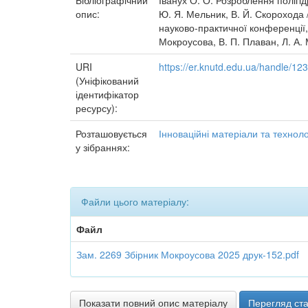
Бібліографічний
Іванух О. О. Розроблення полігі
опис:
Ю. Я. Мельник, В. Й. Скорохода //
науково-практичної конференції, 
Мокроусова, В. П. Плаван, Л. А. 
URI
https://er.knutd.edu.ua/handle/1
(Уніфікований
ідентифікатор
ресурсу):
Розташовується
Інноваційні матеріали та технолог
у зібраннях:
Файли цього матеріалу:
Файл
Зам. 2269 Збірник Мокроусова 2025 друк-152.pdf
Показати повний опис матеріалу
Перегляд ста