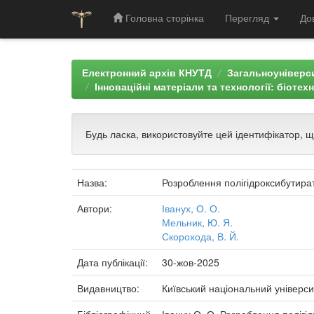
Головна сторінка
Перегляд
До
Skip
navigation
Електронний архів КНУТД
Загальноуніверси
Інноваційні матеріали та технології: біотех
Будь ласка, використовуйте цей ідентифікатор, 
Назва:
Розроблення полігідроксибутират
Автори:
Іванух, О. О.
Мельник, Ю. Я.
Скорохода, В. Й.
Дата публікації:
30-жов-2025
Видавництво:
Київський національний універси