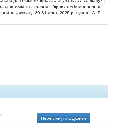
тістю для біомедичних застосувань / О. О. Іванух ,
кладна хімія та екологія: збірник тез Міжнародної
ій та дизайну, 30-31 жовт. 2025 р. / упор.: О. Р.
F
Переглянути/Відкрити