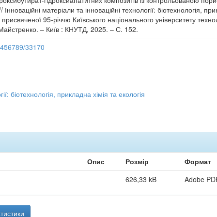
дроксибутират-гідроксиапатитних композитів із контрольованою порис
 Інноваційні матеріали та інноваційні технології: біотехнологія, при
присвяченої 95-річчю Київського національного університету технолог
Майстренко. – Київ : КНУТД, 2025. – С. 152.
23456789/33170
ії: біотехнологія, прикладна хімія та екологія
Опис
Розмір
Формат
626,33 kB
Adobe PD
тистики