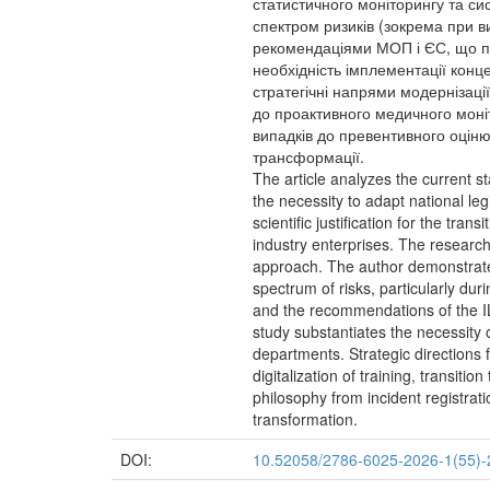
статистичного моніторингу та си
спектром ризиків (зокрема при в
рекомендаціями МОП і ЄС, що при
необхідність імплементації конц
стратегічні напрями модернізаці
до проактивного медичного моніт
випадків до превентивного оцін
трансформації.
The article analyzes the current st
the necessity to adapt national leg
scientific justification for the tr
industry enterprises. The researc
approach. The author demonstrates
spectrum of risks, particularly du
and the recommendations of the IL
study substantiates the necessity
departments. Strategic directions 
digitalization of training, transit
philosophy from incident registrat
transformation.
DOI:
10.52058/2786-6025-2026-1(55)