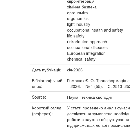
євроінтеграція
хімічна безпека
ергономіка
ergonomics
light industry
occupational health and safety
life safety
riskoriented approach
occupational diseases
European integration
chemical safety
Дата публікації:
січ-2026
Бібліографічний
Романюк Є. О. Трансформація сист
опис:
– 2026. – № 1 (55). – С. 2513–2
Source:
Наука і техніка сьогодні
Короткий огляд
У статті проведено аналіз сучас
(реферат):
дослідження зумовлена необхідн
роботи є наукове обґрунтування
підприємствах легкої промислово