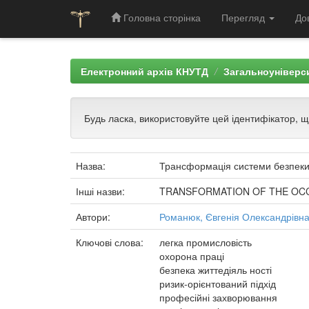
Головна сторінка
Перегляд
До
Skip
navigation
Електронний архів КНУТД
Загальноуніверси
Будь ласка, використовуйте цей ідентифікатор, 
Назва:
Трансформація системи безпеки п
Інші назви:
TRANSFORMATION OF THE OCC
Автори:
Романюк, Євгенія Олександрівн
Ключові слова:
легка промисловість
охорона праці
безпека життедіяль ності
ризик-орієнтований підхід
професійні захворювання