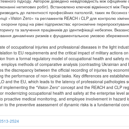
стемного підходу. Автором доведено невідповідність між офіційним
иконанні нетипових робіт). Встановлено ключові відмінності між Пе
зводить до латентності професійних патологій, таких як біссиноз 
епції «Vision Zero» та регламентів REACH і CLP для контролю хіміч
ї охорони праці на рівні підприємства: ергономічне перепроєктуван
орингу та залучення працівників до ідентифікації небезпек. Вказано
ювання динамічних ризиків є фундаментальною умовою збереження т
ate of occupational injuries and professional diseases in the light indus
islation to EU requirements and the critical impact of military actions o
ansition from a formal regulatory model of occupational health and safety
h employs methods of comparative analysis (contrasting Ukrainian and E
 the discrepancy between the official recording of injuries by econom
ring the performance of non-typical tasks. Key differences are establis
O and the EU, which leads to the latency of professional pathologies 
 of implementing the "Vision Zero" concept and the REACH and CLP regul
for modernizing occupational health and safety at the enterprise level a
ion to proactive medical monitoring, and employee involvement in hazard i
ion to the preventive assessment of dynamic risks is a fundamental condit
-2513-2524