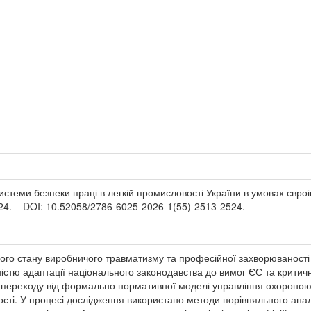
еми безпеки праці в легкій промисловості України в умовах євроінте
524. – DOI: 10.52058/2786-6025-2026-1(55)-2513-2524.
ного стану виробничого травматизму та професійної захворюваності 
істю адаптації національного законодавства до вимог ЄС та критич
 переходу від формально нормативної моделі управління охороною 
сті. У процесі дослідження використано методи порівняльного анал