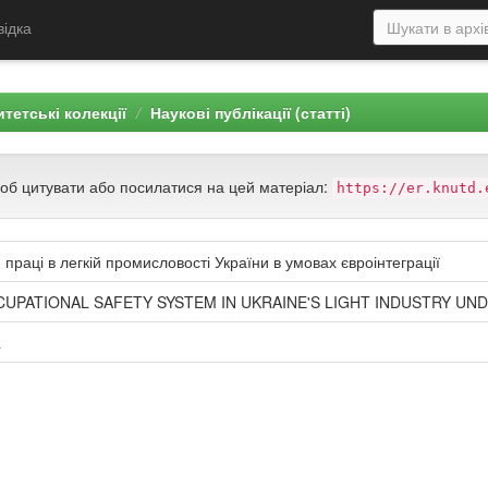
відка
тетські колекції
Наукові публікації (статті)
щоб цитувати або посилатися на цей матеріал:
https://er.knutd.
раці в легкій промисловості України в умовах євроінтеграції
UPATIONAL SAFETY SYSTEM IN UKRAINE'S LIGHT INDUSTRY UN
а