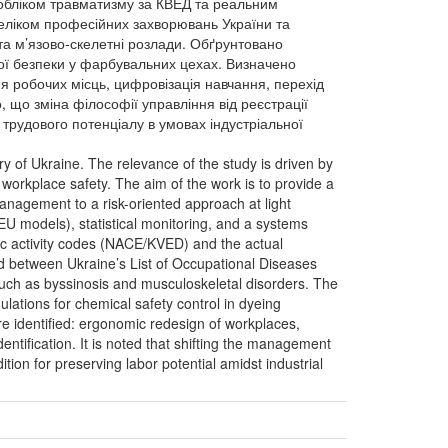
 обліком травматизму за КВЕД та реальним
реліком професійних захворювань України та
та м’язово-скелетні розлади. Обґрунтовано
ної безпеки у фарбувальних цехах. Визначено
ня робочих місць, цифровізація навчання, перехід
, що зміна філософії управління від реєстрації
рудового потенціалу в умовах індустріальної
try of Ukraine. The relevance of the study is driven by
n workplace safety. The aim of the work is to provide a
 management to a risk-oriented approach at light
U models), statistical monitoring, and a systems
ic activity codes (NACE/KVED) and the actual
hed between Ukraine’s List of Occupational Diseases
such as byssinosis and musculoskeletal disorders. The
ations for chemical safety control in dyeing
re identified: ergonomic redesign of workplaces,
dentification. It is noted that shifting the management
ion for preserving labor potential amidst industrial