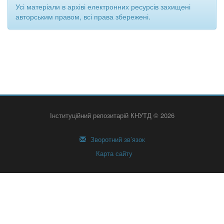
Усі матеріали в архіві електронних ресурсів захищені
авторським правом, всі права збережені.
Інституційний репозитарій КНУТД © 2026
Зворотний зв’язок
Карта сайту