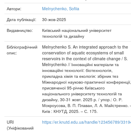
Автори:
Melnychenko, Sofiia
Дата публікації:
30-жов-2025
Видавництво:
Київський національний університет
технологій та дизайну
Бібліографічний
Melnychenko S. An integrated approach to the
опис:
conservation of aquatic ecosystems of small
reservoirs in the context of climate change / S.
Melnychenko // Інноваційні матеріали та
інноваційні технології: біотехнологія,
прикладна хімія та екологія: збірник тез
Міжнародної науково-практичної конференції
присвяченої 95-річчю Київського
національного університету технологій та
дизайну, 30-31 жовт. 2025 р. / упор.: О. Р.
Мокроусова, В. П. Плаван, Л. А. Майстренко. 
Київ : КНУТД, 2025. – С. 175.
URI
https://er.knutd.edu.ua/handle/123456789/3319
(Уніфікований