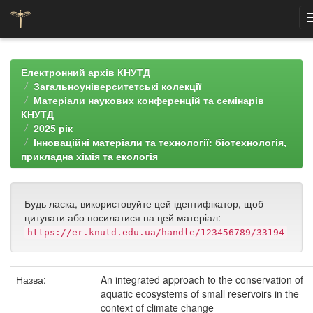
Skip
navigation
Електронний архів КНУТД
Загальноуніверситетські колекції
Матеріали наукових конференцій та семінарів
КНУТД
2025 рік
Інноваційні матеріали та технології: біотехнологія,
прикладна хімія та екологія
Будь ласка, використовуйте цей ідентифікатор, щоб
цитувати або посилатися на цей матеріал:
https://er.knutd.edu.ua/handle/123456789/33194
Назва:
An integrated approach to the conservation of
aquatic ecosystems of small reservoirs in the
context of climate change