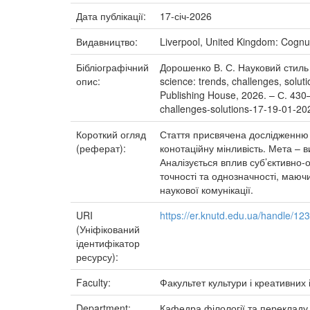
Дата публікації:
17-січ-2026
Видавництво:
Liverpool, United Kingdom: Cogn
Бібліографічний
Дорошенко В. С. Науковий стиль 
опис:
science: trends, challenges, solut
Publishing House, 2026. – С. 430
challenges-solutions-17-19-01-2026
Короткий огляд
Стаття присвячена дослідженню 
(реферат):
конотаційну мінливість. Мета – 
Аналізується вплив суб’єктивно-
точності та однозначності, маючи
наукової комунікації.
URI
https://er.knutd.edu.ua/handle/1
(Уніфікований
ідентифікатор
ресурсу):
Faculty:
Факультет культури і креативних 
Department:
Кафедра філології та перекладу