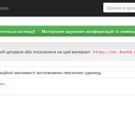
відка
тетські колекції
Матеріали наукових конференцій та семіна
щоб цитувати або посилатися на цей матеріал:
https://er.knutd.
таційної мінливості англомовних лексичних одиниць
вич