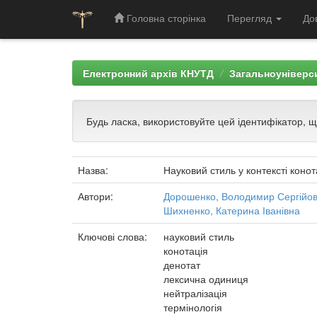
Головна сторінка
Перегляд
До
Skip
navigation
Електронний архів КНУТД
Загальноуніверси
Будь ласка, використовуйте цей ідентифікатор, 
Назва:
Науковий стиль у контексті коно
Автори:
Дорошенко, Володимир Сергійо
Шихненко, Катерина Іванівна
Ключові слова:
науковий стиль
конотація
денотат
лексична одиниця
нейтралізація
термінологія