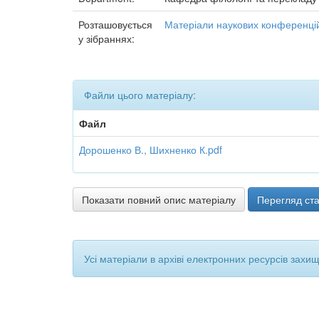
Розташовується
Матеріали наукових конференцій
у зібраннях:
Файли цього матеріалу:
Файл
Дорошенко В., Шихненко К.pdf
Показати повний опис матеріалу
Перегляд ста
Усі матеріали в архіві електронних ресурсів захи