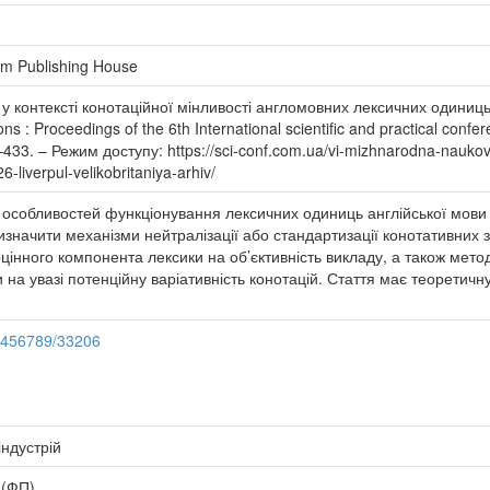
um Publishing House
у контексті конотаційної мінливості англомовних лексичних одиниць 
ions : Proceedings of the 6th International scientific and practical con
–433. – Режим доступу: https://sci-conf.com.ua/vi-mizhnarodna-nauko
-liverpul-velikobritaniya-arhiv/
особливостей функціонування лексичних одиниць англійської мови у
визначити механізми нейтралізації або стандартизації конотативних 
оцінного компонента лексики на об’єктивність викладу, а також мет
 на увазі потенційну варіативність конотацій. Стаття має теоретичну
23456789/33206
індустрій
 (ФП)