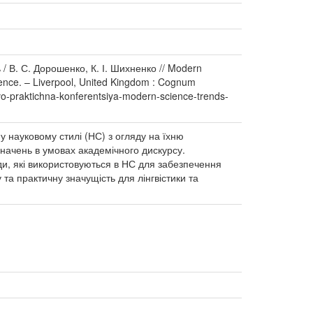
/ В. С. Дорошенко, К. І. Шихненко // Modern
ference. – Liverpool, United Kingdom : Cognum
vo-praktichna-konferentsiya-modern-science-trends-
 науковому стилі (НС) з огляду на їхню
значень в умовах академічного дискурсу.
оди, які використовуються в НС для забезпечення
 та практичну значущість для лінгвістики та