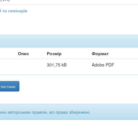
 та семінарів
Опис
Розмір
Формат
301,75 kB
Adobe PDF
тистики
щені авторським правом, всі права збережені.