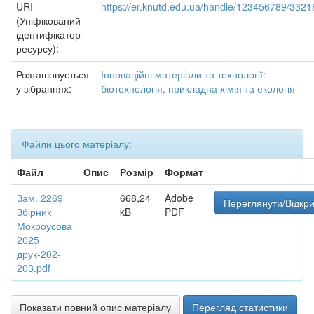
URI
https://er.knutd.edu.ua/handle/123456789/3321
(Уніфікований
ідентифікатор
ресурсу):
Розташовується
Інноваційні матеріали та технології:
у зібраннях:
біотехнологія, прикладна хімія та екологія
Файли цього матеріалу:
Файл
Опис
Розмір
Формат
Зам. 2269
668,24
Adobe
Переглянути/Відкр
Збірник
kB
PDF
Мокроусова
2025
друк-202-
203.pdf
Показати повний опис матеріалу
Перегляд статистики