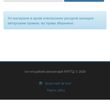
Усі матеріали в архіві електронних ресурсів захищені
авторським правом, всі права збережені.
Інституційний репозитарій КНУТД © 2026
Зворотний зв’язок
Карта сайту