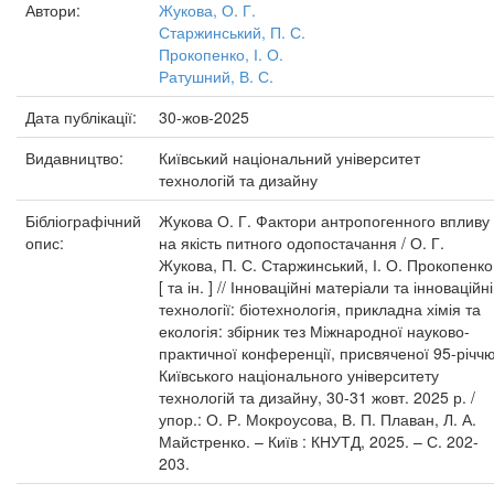
Автори:
Жукова, О. Г.
Старжинський, П. С.
Прокопенко, І. О.
Ратушний, В. С.
Дата публікації:
30-жов-2025
Видавництво:
Київський національний університет
технологій та дизайну
Бібліографічний
Жукова О. Г. Фактори антропогенного впливу
опис:
на якість питного одопостачання / О. Г.
Жукова, П. С. Старжинський, І. О. Прокопенко
[ та ін. ] // Інноваційні матеріали та інноваційні
технології: біотехнологія, прикладна хімія та
екологія: збірник тез Міжнародної науково-
практичної конференції, присвяченої 95-річч
Київського національного університету
технологій та дизайну, 30-31 жовт. 2025 р. /
упор.: О. Р. Мокроусова, В. П. Плаван, Л. А.
Майстренко. – Київ : КНУТД, 2025. – С. 202-
203.