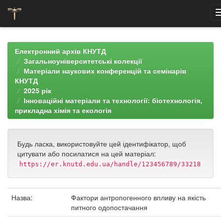
Skip
navigation
Електронний архів КНУТД
Загальноуніверситетські колекції
Матеріали наукових конференцій та семінарів
КНУТД
2025 рік
Інноваційні матеріали та технології: біотехнологія,
прикладна хімія та екологія
Будь ласка, використовуйте цей ідентифікатор, щоб
цитувати або посилатися на цей матеріал:
https://er.knutd.edu.ua/handle/123456789/33218
Назва:
Фактори антропогенного впливу на якість
питного одопостачання