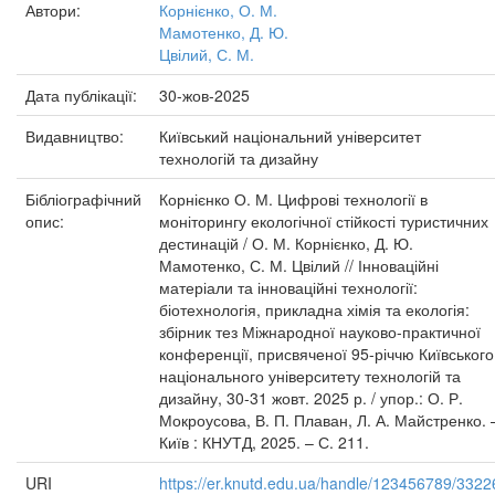
Автори:
Корнієнко, О. М.
Мамотенко, Д. Ю.
Цвілий, С. М.
Дата публікації:
30-жов-2025
Видавництво:
Київський національний університет
технологій та дизайну
Бібліографічний
Корнієнко О. М. Цифрові технології в
опис:
моніторингу екологічної стійкості туристичних
дестинацій / О. М. Корнієнко, Д. Ю.
Мамотенко, С. М. Цвілий // Інноваційні
матеріали та інноваційні технології:
біотехнологія, прикладна хімія та екологія:
збірник тез Міжнародної науково-практичної
конференції, присвяченої 95-річчю Київського
національного університету технологій та
дизайну, 30-31 жовт. 2025 р. / упор.: О. Р.
Мокроусова, В. П. Плаван, Л. А. Майстренко. 
Київ : КНУТД, 2025. – С. 211.
URI
https://er.knutd.edu.ua/handle/123456789/3322