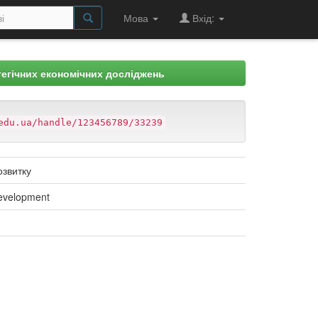
Мова
Вхід:
егічних економічних досліджень
edu.ua/handle/123456789/33239
озвитку
 development