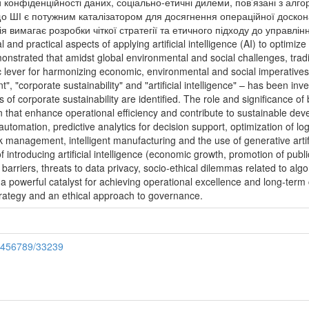
зи конфіденційності даних, соціально-етичні дилеми, пов’язані з ал
що ШІ є потужним каталізатором для досягнення операційної доскон
 вимагає розробки чіткої стратегії та етичного підходу до управлін
al and practical aspects of applying artificial intelligence (AI) to optimi
monstrated that amidst global environmental and social challenges, tra
ic lever for harmonizing economic, environmental and social imperatives
, "corporate sustainability" and "artificial intelligence" – has been in
s of corporate sustainability are identified. The role and significance
on that enhance operational efficiency and contribute to sustainable de
automation, predictive analytics for decision support, optimization of lo
k management, intelligent manufacturing and the use of generative artific
introducing artificial intelligence (economic growth, promotion of publ
al barriers, threats to data privacy, socio-ethical dilemmas related to alg
is a powerful catalyst for achieving operational excellence and long-ter
trategy and an ethical approach to governance.
23456789/33239