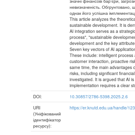
значні фінансові барʼєри, загро
невизначеність. Обгрунтовано, 
однак його успішна імплементація
This article analyzes the theoretic
sustainable development. It is de
AI integration serves as a strateg
process", "sustainable development"
development and the key attribute
Seven key vectors of AI applicati
These include: intelligent process 
customer interaction, proactive ris
same time, the main advantages of 
risks, including significant financi
investigated. It is argued that AI 
implementation requires a clear s
DOI:
10.30857/2786-5398.2025.2.6
URI
https://er.knutd.edu.ua/handle/1
(Уніфікований
ідентифікатор
ресурсу):