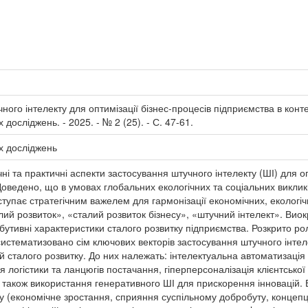
го інтелекту для оптимізації бізнес-процесів підприємства в контекс
досліджень. - 2025. - № 2 (25). - С. 47-61.
х досліджень
ні та практичні аспекти застосування штучного інтелекту (ШІ) для оп
Доведено, що в умовах глобальних екологічних та соціальних викликі
ступає стратегічним важелем для гармонізації економічних, екологіч
алий розвиток», «сталий розвиток бізнесу», «штучний інтелект». В
ибутивні характеристики сталого розвитку підприємства. Розкрито р
истематизовано сім ключових векторів застосування штучного інтел
й сталого розвитку. До них належать: інтелектуальна автоматизація
я логістики та ланцюгів постачання, гіперперсоналізація клієнтсько
а також використання генеративного ШІ для прискорення інновацій.
 (економічне зростання, сприяння суспільному добробуту, концепці