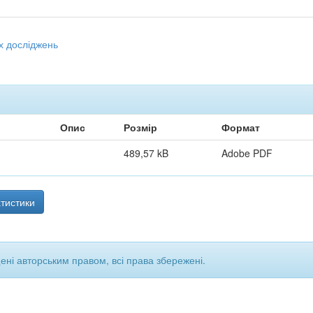
х досліджень
Опис
Розмір
Формат
489,57 kB
Adobe PDF
тистики
щені авторським правом, всі права збережені.