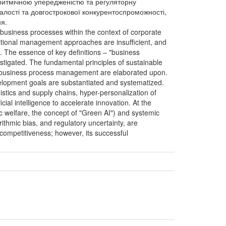
горитмічною упередженістю та регуляторну
алості та довгострокової конкурентоспроможності,
ня.
ze business processes within the context of corporate
ditional management approaches are insufficient, and
. The essence of key definitions – "business
vestigated. The fundamental principles of sustainable
 of business process management are elaborated upon.
velopment goals are substantiated and systematized.
gistics and supply chains, hyper-personalization of
ial intelligence to accelerate innovation. At the
ic welfare, the concept of "Green AI") and systemic
orithmic bias, and regulatory uncertainty, are
m competitiveness; however, its successful