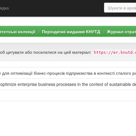
відка
тетські колекції
Періодичні видання КНУТД
Журнал страт
щоб цитувати або посилатися на цей матеріал:
https://er.knutd.
для оптимізації бізнес-процесів підприємства в контексті сталого р
 to optimize enterprise business processes in the context of sustainable