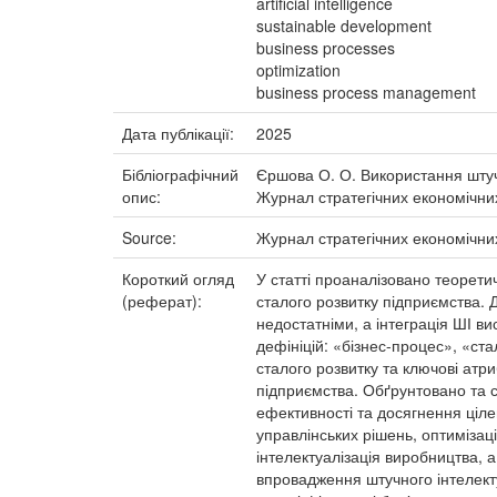
artificial intelligence
sustainable development
business processes
optimization
business process management
Дата публікації:
2025
Бібліографічний
Єршова О. О. Використання штучно
опис:
Журнал стратегічних економічних 
Source:
Журнал стратегічних економічни
Короткий огляд
У статті проаналізовано теоретич
(реферат):
сталого розвитку підприємства. 
недостатніми, а інтеграція ШІ ви
дефініцій: «бізнес-процес», «ст
сталого розвитку та ключові атр
підприємства. Обґрунтовано та с
ефективності та досягнення ціле
управлінських рішень, оптимізаці
інтелектуалізація виробництва, 
впровадження штучного інтелекту