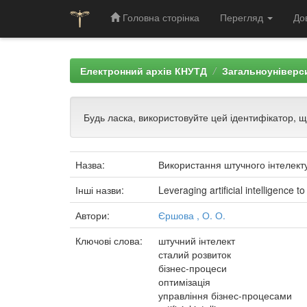
Головна сторінка
Перегляд
До
Skip
navigation
Електронний архів КНУТД
Загальноуніверси
Будь ласка, використовуйте цей ідентифікатор, 
Назва:
Використання штучного інтелекту 
Інші назви:
Leveraging artificial intelligence
Автори:
Єршова , О. О.
Ключові слова:
штучний інтелект
сталий розвиток
бізнес-процеси
оптимізація
управління бізнес-процесами