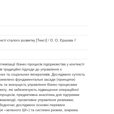
ті сталого розвитку [Текст] / О. О. Єршова //
тимізації бізнес-процесів підприємства у контексті
в традиційні підходи до управління є
них та соціальних імперативів. Досліджено сутність
иокремлено фундаментальні засади (принципи)
оль та значущість управління бізнес-процесами
екту, які забезпечують підвищення операційної
 процесів, предиктивна аналітика для підтримки
ї взаємодії, проактивне управління ризиками,
 Водночас досліджено основні переваги
я «зеленого ШІ») та системні ризики, зокрема