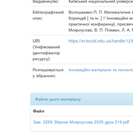
Видавництво:
Київський національний універси
Бібліографічний
Волошкевич П. П. Математичне мо
опис:
Корендій [ та ін. ] // Інноваційн
практичної конференції, присвяче
Мокроусова, В. П. Плаван, Л. А. 
URI
https://er.knutd.edu.ua/handle/1
(Уніфікований
ідентифікатор
ресурсу):
Розташовується
Інноваційні матеріали та технолог
у зібраннях:
Файли цього матеріалу:
Файл
Зам. 2269 Збірник Мокроусова 2025 друк-219.pdf