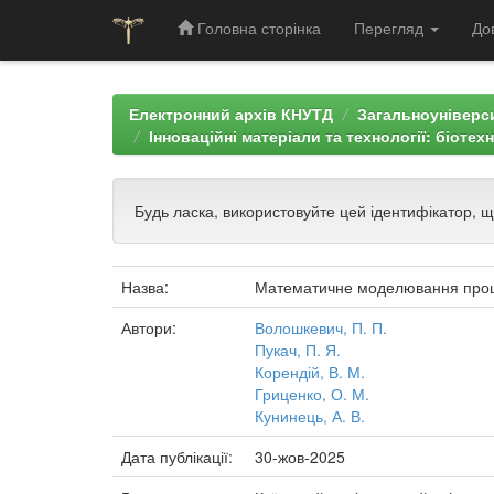
Головна сторінка
Перегляд
До
Skip
navigation
Електронний архів КНУТД
Загальноуніверси
Інноваційні матеріали та технології: біотех
Будь ласка, використовуйте цей ідентифікатор, 
Назва:
Математичне моделювання процес
Автори:
Волошкевич, П. П.
Пукач, П. Я.
Корендій, В. М.
Гриценко, О. М.
Кунинець, А. В.
Дата публікації:
30-жов-2025