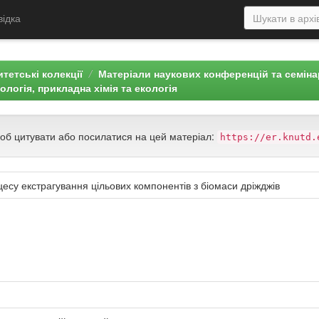
відка
тетські колекції
Матеріали наукових конференцій та семін
нологія, прикладна хімія та екологія
щоб цитувати або посилатися на цей матеріал:
https://er.knutd.
у екстрагування цільових компонентів з біомаси дріжджів