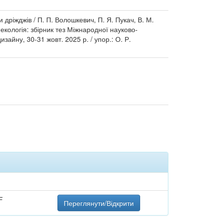
ріжджів / П. П. Волошкевич, П. Я. Пукач, В. М.
та екологія: збірник тез Міжнародної науково-
зайну, 30-31 жовт. 2025 р. / упор.: О. Р.
F
Переглянути/Відкрити