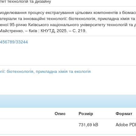
тет технологій та дизайну
делювання процесу екстрагування цільових компонентів з біомаси д
і матеріали та інноваційні технології: біотехнологія, прикладна хімія 
ної 95-річчю Київського національного університету технологій та ди
Майстренко. – Київ : КНУТД, 2025. – С. 219.
23456789/33244
ії: біотехнологія, прикладна хімія та екологія
Опис
Розмір
Формат
731,69 kB
Adobe PD