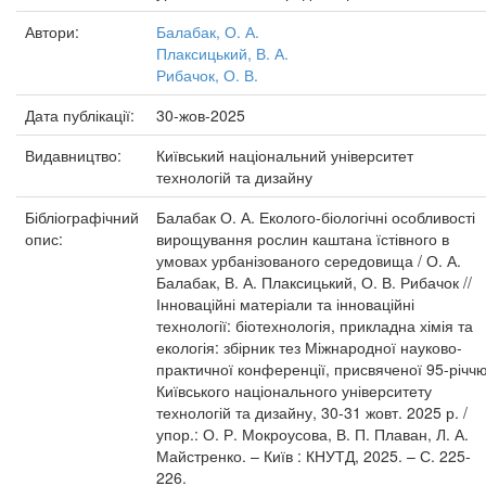
Автори:
Балабак, О. А.
Плаксицький, В. А.
Рибачок, О. В.
Дата публікації:
30-жов-2025
Видавництво:
Київський національний університет
технологій та дизайну
Бібліографічний
Балабак О. А. Еколого-біологічні особливості
опис:
вирощування рослин каштана їстівного в
умовах урбанізованого середовища / О. А.
Балабак, В. А. Плаксицький, О. В. Рибачок //
Інноваційні матеріали та інноваційні
технології: біотехнологія, прикладна хімія та
екологія: збірник тез Міжнародної науково-
практичної конференції, присвяченої 95-річч
Київського національного університету
технологій та дизайну, 30-31 жовт. 2025 р. /
упор.: О. Р. Мокроусова, В. П. Плаван, Л. А.
Майстренко. – Київ : КНУТД, 2025. – С. 225-
226.