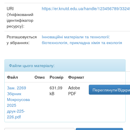
URI
https://er.knutd.edu.ua/handle/123456789/3324
(Уніфікований
ідентифікатор
ресурсу):
Розташовується
Інноваційні матеріали та технології:
у зібраннях:
біотехнологія, прикладна хімія та екологія
Файли цього матеріалу:
Файл
Опис
Розмір
Формат
Зам. 2269
631,09
Adobe
Переглянути/Відкр
Збірник
kB
PDF
Мокроусова
2025
друк-225-
226.pdf