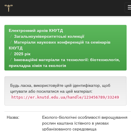
Skip
navigation
Електронний архів КНУТД
Загальноуніверситетські колекції
Матеріали наукових конференцій та семінарів
КНУТД
2025 рік
Інноваційні матеріали та технології: біотехнологія,
прикладна хімія та екологія
Будь ласка, використовуйте цей ідентифікатор, щоб
цитувати або посилатися на цей матеріал:
https://er.knutd.edu.ua/handle/123456789/33249
Назва:
Еколого-біологічні особливості вирощування
рослин каштана їстівного в умовах
урбанізованого середовища