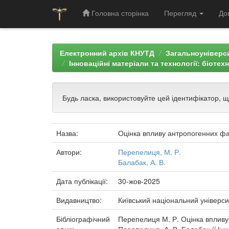
Головна сторінка
Перегляд
До
Skip
navigation
Електронний архів КНУТД
Загальноуніверси
Інноваційні матеріали та технології: біотех
Будь ласка, використовуйте цей ідентифікатор, 
Назва:
Оцінка впливу антропогенних фак
Автори:
Перепелиця, М. Р.
Балабак, А. В.
Дата публікації:
30-жов-2025
Видавництво:
Київський національний універси
Бібліографічний
Перепелиця М. Р. Оцінка впливу 