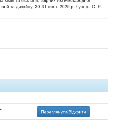
а хімія та екологія: збірник тез Міжнародної
ій та дизайну, 30-31 жовт. 2025 р. / упор.: О. Р.
F
Переглянути/Відкрити