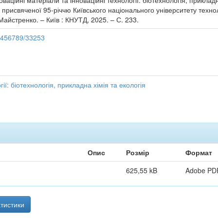
оваційні матеріали та інноваційні технології: біотехнологія, прикладн
присвяченої 95-річчю Київського національного університету технолог
Майстренко. – Київ : КНУТД, 2025. – С. 233.
23456789/33253
ії: біотехнологія, прикладна хімія та екологія
Опис
Розмір
Формат
625,55 kB
Adobe PD
тистики