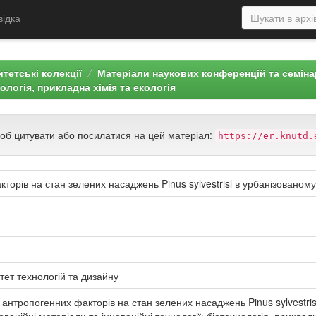
відка
тетські колекції
Матеріали наукових конференцій та семін
нологія, прикладна хімія та екологія
щоб цитувати або посилатися на цей матеріал:
https://er.knutd.
торів на стан зелених насаджень Pinus sylvestrisl в урбанізованом
тет технологій та дизайну
антропогенних факторів на стан зелених насаджень Pinus sylvestris