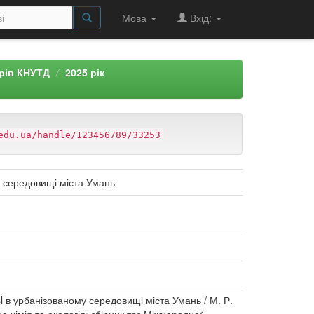
Мова
Вхід:
арів КНУТД
2025 рік
edu.ua/handle/123456789/33253
у середовищі міста Умань
l в урбанізованому середовищі міста Умань / М. Р.