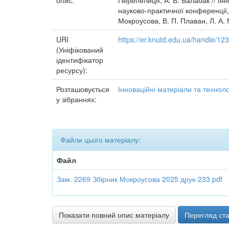
опис:
Перепелиця, А. В. Балабак // Інн
науково-практичної конференції, 
Мокроусова, В. П. Плаван, Л. А. 
URI
https://er.knutd.edu.ua/handle/1
(Уніфікований
ідентифікатор
ресурсу):
Розташовується
Інноваційні матеріали та технолог
у зібраннях:
Файли цього матеріалу:
Файл
Зам. 2269 Збірник Мокроусова 2025 друк-233.pdf
Показати повний опис матеріалу
Перегляд ста