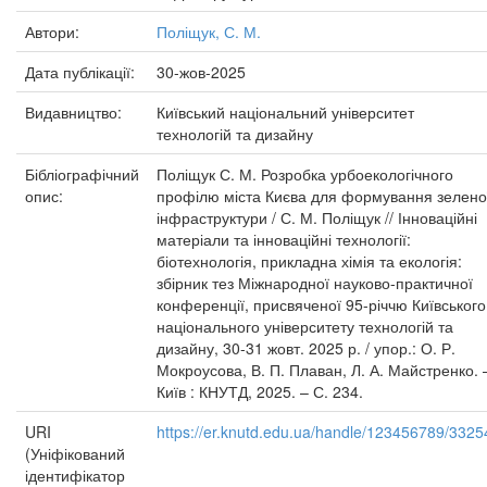
Автори:
Поліщук, С. М.
Дата публікації:
30-жов-2025
Видавництво:
Київський національний університет
технологій та дизайну
Бібліографічний
Поліщук С. М. Розробка урбоекологічного
опис:
профілю міста Києва для формування зелено
інфраструктури / С. М. Поліщук // Інноваційні
матеріали та інноваційні технології:
біотехнологія, прикладна хімія та екологія:
збірник тез Міжнародної науково-практичної
конференції, присвяченої 95-річчю Київського
національного університету технологій та
дизайну, 30-31 жовт. 2025 р. / упор.: О. Р.
Мокроусова, В. П. Плаван, Л. А. Майстренко. 
Київ : КНУТД, 2025. – С. 234.
URI
https://er.knutd.edu.ua/handle/123456789/3325
(Уніфікований
ідентифікатор