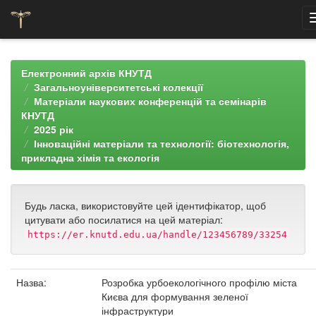
Skip
navigation
Електронний архів КНУТД
Загальноуніверситетські колекції
Матеріали наукових конференцій та семінарів
КНУТД
2025 рік
Інноваційні матеріали та технології: біотехнологія,
прикладна хімія та екологія
Будь ласка, використовуйте цей ідентифікатор, щоб
цитувати або посилатися на цей матеріал:
https://er.knutd.edu.ua/handle/123456789/33254
Назва:
Розробка урбоекологічного профілю міста
Києва для формування зеленої
інфраструктури