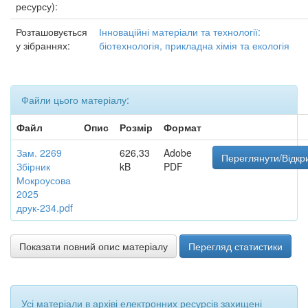
ресурсу):
Розташовується
Інноваційні матеріали та технології:
у зібраннях:
біотехнологія, прикладна хімія та екологія
Файли цього матеріалу:
Файл
Опис
Розмір
Формат
Зам. 2269
626,33
Adobe
Переглянути/Відкр
Збірник
kB
PDF
Мокроусова
2025
друк-234.pdf
Показати повний опис матеріалу
Перегляд статистики
Усі матеріали в архіві електронних ресурсів захищені