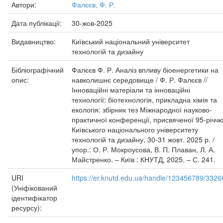
Автори:
Фалєєв, Ф. Р.
Дата публікації:
30-жов-2025
Видавництво:
Київський національний університет
технологій та дизайну
Бібліографічний
Фалєєв Ф. Р. Аналіз впливу біоенергетики на
опис:
навколишнє середовище / Ф. Р. Фалєєв //
Інноваційні матеріали та інноваційні
технології: біотехнологія, прикладна хімія та
екологія: збірник тез Міжнародної науково-
практичної конференції, присвяченої 95-річч
Київського національного університету
технологій та дизайну, 30-31 жовт. 2025 р. /
упор.: О. Р. Мокроусова, В. П. Плаван, Л. А.
Майстренко. – Київ : КНУТД, 2025. – С. 241.
URI
https://er.knutd.edu.ua/handle/123456789/3326
(Уніфікований
ідентифікатор
ресурсу):