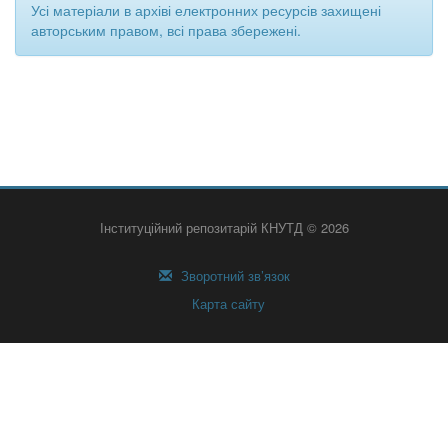
Усі матеріали в архіві електронних ресурсів захищені
авторським правом, всі права збережені.
Інституційний репозитарій КНУТД © 2026
Зворотний зв’язок
Карта сайту