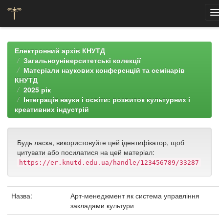
Skip
navigation
Електронний архів КНУТД
Загальноуніверситетські колекції
Матеріали наукових конференцій та семінарів
КНУТД
2025 рік
Інтеграція науки і освіти: розвиток культурних і
креативних індустрій
Будь ласка, використовуйте цей ідентифікатор, щоб
цитувати або посилатися на цей матеріал:
https://er.knutd.edu.ua/handle/123456789/33287
Назва:
Арт-менеджмент як система управління
закладами культури