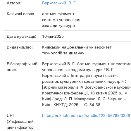
Автори:
Берковський, В. Г.
Ключові слова:
арт-менеджмент
система управління
заклади культури
Дата публікації:
10-кві-2025
Видавництво:
Київський національний університет
технологій та дизайну
Бібліографічний
Берковський В. Г. Арт-менеджмент як систем
опис:
управління закладами культури / В. Г.
Берковський // Інтеграція науки і освіти:
розвиток культурних і креативних індустрій :
[збірник матеріалів ІV Всеукраїнської науково-
практичної конференції, 10 квітня 2025 р., м.
Київ] / ред: Л. П. Макаренко, Д. С. Черняк. –
Київ : КНУТД, 2025. – С. 34-38.
URI
https://er.knutd.edu.ua/handle/123456789/3328
(Уніфікований
ідентифікатор