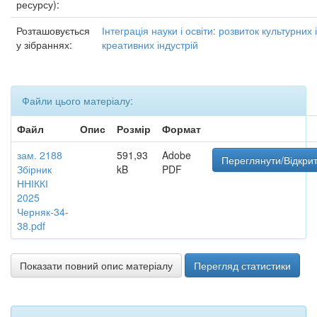
ресурсу):
Розташовується
Інтеграція науки і освіти: розвиток культурних і
у зібраннях:
креативних індустрій
Файли цього матеріалу:
Файл
Опис
Розмір
Формат
зам. 2188
591,93
Adobe
Переглянути/Відкри
Збірник
kB
PDF
ННІККІ
2025
Черняк-34-
38.pdf
Показати повний опис матеріалу
Перегляд статистики