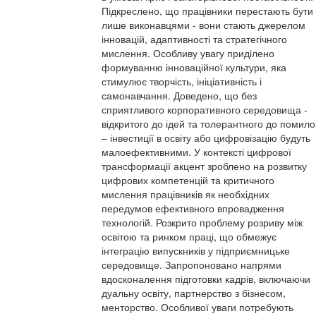
Підкреслено, що працівники перестають бути
лише виконавцями - вони стають джерелом
інновацій, адаптивності та стратегічного
мислення. Особливу увагу приділено
формуванню інноваційної культури, яка
стимулює творчість, ініціативність і
самонавчання. Доведено, що без
сприятливого корпоративного середовища -
відкритого до ідей та толерантного до помило
– інвестиції в освіту або цифровізацію будуть
малоефективними. У контексті цифрової
трансформації акцент зроблено на розвитку
цифрових компетенцій та критичного
мислення працівників як необхідних
передумов ефективного впровадження
технологій. Розкрито проблему розриву між
освітою та ринком праці, що обмежує
інтеграцію випускників у підприємницьке
середовище. Запропоновано напрями
вдосконалення підготовки кадрів, включаючи
дуальну освіту, партнерство з бізнесом,
менторство. Особливої уваги потребують