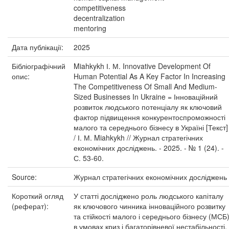
competitiveness
decentralization
mentoring
Дата публікації:
2025
Бібліографічний
Miahkykh І. М. Innovative Development Of
опис:
Human Potential As A Key Factor In Increasing
The Competitiveness Of Small And Medium-
Sized Businesses In Ukraine = Інноваційний
розвиток людського потенціалу як ключовий
фактор підвищення конкурентоспроможності
малого та середнього бізнесу в Україні [Текст]
/ І. М. Miahkykh // Журнал стратегічних
економічних досліджень. - 2025. - № 1 (24). -
С. 53-60.
Source:
Журнал стратегічних економічних досліджень
Короткий огляд
У статті досліджено роль людського капіталу
(реферат):
як ключового чинника інноваційного розвитку
та стійкості малого і середнього бізнесу (МСБ
в умовах криз і багаторівневої нестабільності.