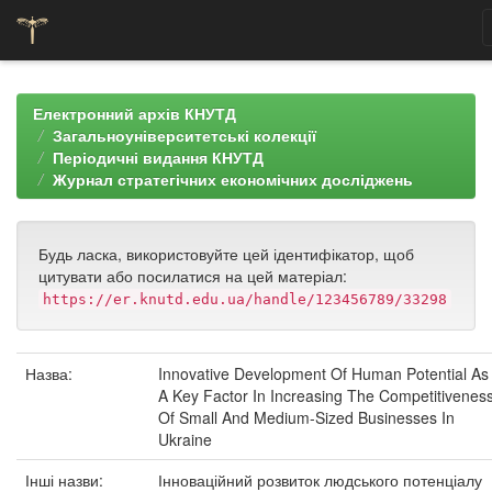
Skip
navigation
Електронний архів КНУТД
Загальноуніверситетські колекції
Періодичні видання КНУТД
Журнал стратегічних економічних досліджень
Будь ласка, використовуйте цей ідентифікатор, щоб
цитувати або посилатися на цей матеріал:
https://er.knutd.edu.ua/handle/123456789/33298
Назва:
Innovative Development Of Human Potential As
A Key Factor In Increasing The Competitivenes
Of Small And Medium-Sized Businesses In
Ukraine
Інші назви:
Інноваційний розвиток людського потенціалу