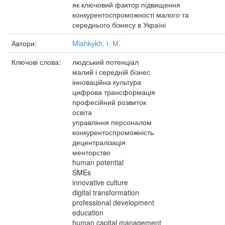
як ключовий фактор підвищення
конкурентоспроможності малого та
середнього бізнесу в Україні
Автори:
Miahkykh, І. М.
Ключові слова:
людський потенціал
малий і середній бізнес
інноваційна культура
цифрова трансформація
професійний розвиток
освіта
управління персоналом
конкурентоспроможність
децентралізація
менторство
human potential
SMEs
innovative culture
digital transformation
professional development
education
human capital management