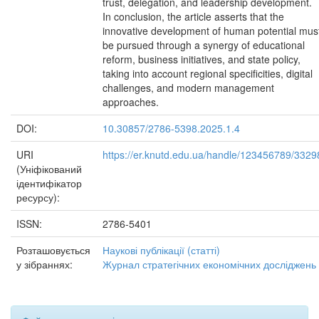
trust, delegation, and leadership development.
In conclusion, the article asserts that the
innovative development of human potential mus
be pursued through a synergy of educational
reform, business initiatives, and state policy,
taking into account regional specificities, digital
challenges, and modern management
approaches.
DOI:
10.30857/2786-5398.2025.1.4
URI
https://er.knutd.edu.ua/handle/123456789/3329
(Уніфікований
ідентифікатор
ресурсу):
ISSN:
2786-5401
Розташовується
Наукові публікації (статті)
у зібраннях:
Журнал стратегічних економічних досліджень