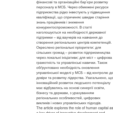
фінансові та організаційні бар’єри розвитку
персоналу в МСБ. Через обмежені ресурси
підприємства рідко інвестують у підвищення
кваліфікації, що спричиняє швидке старіння
знань працівників і зниження
конкурентоспроможності. В статті
наголошується на необхідності державної
підтримки – від ваучерів на навчання до
створення регіональних центрів компетенцій.
Окреслено регіональні пріоритети: для
сільських громад – розвиток підприємництва
через локальні ініціативи; для міст – цифрова
грамотність та управлінські навички. Також
обґрунтовано необхідність оновлення
управлінської моделі у МСБ – від контролю д
довіри та розвитку лідерства. Узагальнено, щ
інноваційний розвиток людського потенціалу
має відбуватись на основі синергії освіти,
бізнесу та держави, з урахуванням
регіональних особливостей, цифрових
викликів і нових управлінських підходів.
The article explores the role of human capital a
a key driver of innovative development and