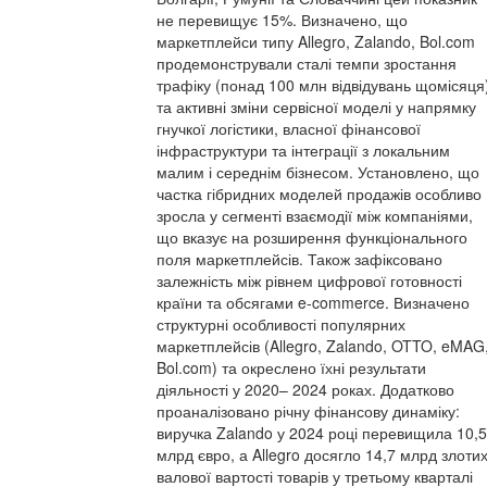
не перевищує 15%. Визначено, що
маркетплейси типу Allegro, Zalando, Bol.com
продемонстрували сталі темпи зростання
трафіку (понад 100 млн відвідувань щомісяця
та активні зміни сервісної моделі у напрямку
гнучкої логістики, власної фінансової
інфраструктури та інтеграції з локальним
малим і середнім бізнесом. Установлено, що
частка гібридних моделей продажів особливо
зросла у сегменті взаємодії між компаніями,
що вказує на розширення функціонального
поля маркетплейсів. Також зафіксовано
залежність між рівнем цифрової готовності
країни та обсягами e-commerce. Визначено
структурні особливості популярних
маркетплейсів (Allegro, Zalando, OTTO, eMAG
Bol.com) та окреслено їхні результати
діяльності у 2020– 2024 роках. Додатково
проаналізовано річну фінансову динаміку:
виручка Zalando у 2024 році перевищила 10,5
млрд євро, а Allegro досягло 14,7 млрд злоти
валової вартості товарів у третьому кварталі