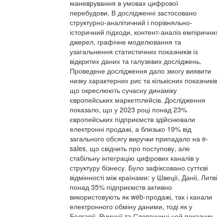
маневрування в умовах цифрової
перебудови. В дослідженні застосовано
структурно-аналітичний і порівняльно-
історичний підходи, контент-аналіз емпірични
джерел, графічне моделювання та
узагальнення статистичних показників із
відкритих даних та галузевих досліджень.
Проведене дослідження дало змогу виявити
низку характерних рис та кількісних показників
що окреслюють сучасну динаміку
європейських маркетплейсів. Дослідження
показало, що у 2023 році понад 23%
європейських підприємств здійснювали
електронні продажі, а близько 19% від
загального обсягу виручки припадало на e-
sales, що свідчить про поступову, але
стабільну інтеграцію цифрових каналів у
структуру бізнесу. Було зафіксовано суттєві
відмінності між країнами: у Швеції, Данії, Литві
понад 35% підприємств активно
використовують як web-продажі, так і канали
електронного обміну даними, тоді як у
Болгарії, Румунії та Словаччині цей показник