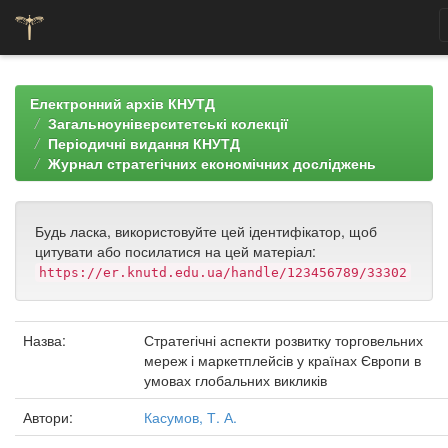
Skip
navigation
Електронний архів КНУТД
Загальноуніверситетські колекції
Періодичні видання КНУТД
Журнал стратегічних економічних досліджень
Будь ласка, використовуйте цей ідентифікатор, щоб
цитувати або посилатися на цей матеріал:
https://er.knutd.edu.ua/handle/123456789/33302
Назва:
Стратегічні аспекти розвитку торговельних
мереж і маркетплейсів у країнах Європи в
умовах глобальних викликів
Автори:
Касумов, Т. А.