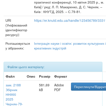
практичної конференції, 10 квітня 2025 р., м.
Київ] / ред: Л. П. Макаренко, Д. С. Черняк. –
Київ : КНУТД, 2025. – С.79-81.
URI
https://er.knutd.edu.ua/handle/123456789/3331
(Уніфікований
ідентифікатор
ресурсу):
Розташовується
Інтеграція науки і освіти: розвиток культурних і
у зібраннях:
креативних індустрій
Файли цього матеріалу:
Файл
Опис
Розмір
Формат
зам. 2188
581,69
Adobe
Переглянути/Відкри
Збірник
kB
PDF
ННІККІ
2025
Черняк-79-