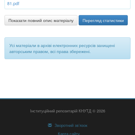
81.pdf
Показати повний опис матеріалу
Перегляд статистики
Усі матеріали в архіві електронних ресурсів захищені
авторським правом, всі права збережені.
Інституційний репозитарій КНУТД © 2026
Зворотний зв’язок
Карта сайту