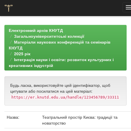
Skip
navigation
Електронний архів КНУТД
Загальноуніверситетські колекції
Матеріали наукових конференцій та семінарів
КНУТД
2025 рік
Інтеграція науки і освіти: розвиток культурних і
креативних індустрій
Будь ласка, використовуйте цей ідентифікатор, щоб
цитувати або посилатися на цей матеріал:
https://er.knutd.edu.ua/handle/123456789/33311
Назва:
Театральний простір Києва: традиції та
новаторство