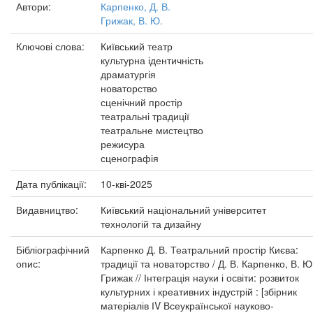
Автори:
Карпенко, Д. В.
Грижак, В. Ю.
Ключові слова:
Київський театр
культурна ідентичність
драматургія
новаторство
сценічний простір
театральні традиції
театральне мистецтво
режисура
сценографія
Дата публікації:
10-кві-2025
Видавництво:
Київський національний університет
технологій та дизайну
Бібліографічний
Карпенко Д. В. Театральний простір Києва:
опис:
традиції та новаторство / Д. В. Карпенко, В. Ю
Грижак // Інтеграція науки і освіти: розвиток
культурних і креативних індустрій : [збірник
матеріалів ІV Всеукраїнської науково-