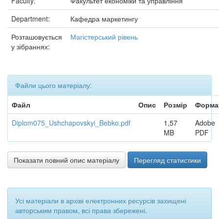
Faculty:
Факультет економіки та управління
Department:
Кафедра маркетингу
Розташовується
Магістерський рівень
у зібраннях:
Файли цього матеріалу:
Файл
Опис
Розмір
Форма
Diplom075_Ushchapovskyi_Bebko.pdf
1,57
Adobe
MB
PDF
Показати повний опис матеріалу
Перегляд статистики
Усі матеріали в архіві електронних ресурсів захищені
авторським правом, всі права збережені.