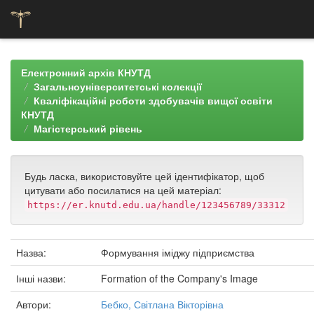
Skip
navigation
Електронний архів КНУТД
Загальноуніверситетські колекції
Кваліфікаційні роботи здобувачів вищої освіти
КНУТД
Магістерський рівень
Будь ласка, використовуйте цей ідентифікатор, щоб
цитувати або посилатися на цей матеріал:
https://er.knutd.edu.ua/handle/123456789/33312
Назва:
Формування іміджу підприємства
Інші назви:
Formation of the Company's Image
Автори:
Бебко, Світлана Вікторівна