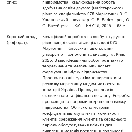
опис:
підприємства : кваліфікаційна робота
здобувача освіти другого (магістерського)
рівня за спеціальністю 075 Маркетинг / В. С.
Ущаповський ; наук. кер. С. В. Бебко ; рец. О.
С. Євсейцева. – Київ : КНУТД, 2025. – 63 с.
Короткий огляд
Кваліфікаційна робота на здобуття другого
(реферат):
рівня вищої освіти зі спеціальності 075
Маркетинг – Київський національний
університет технологій та дизайну, м. Київ,
2025. В кваліфікаційній роботі розглянуто
теоретичний та методичний аспект
формування іміджу підприємства.
Проаналізовані недоліки та перспективи
розвитку маркетингу медичних послуг на
території України. Проведено аналіз
економічного та фінансового стану. Розробка
пропозицій та напрями покращення іміджу
підприємства. Обчислено метрики
коефіцієнтів відтоку клієнтів, лояльності
клієнтів, збереження клієнтів та середнього
періоду обслуговування клієнтів для
виявлення методів посилення лояльності.