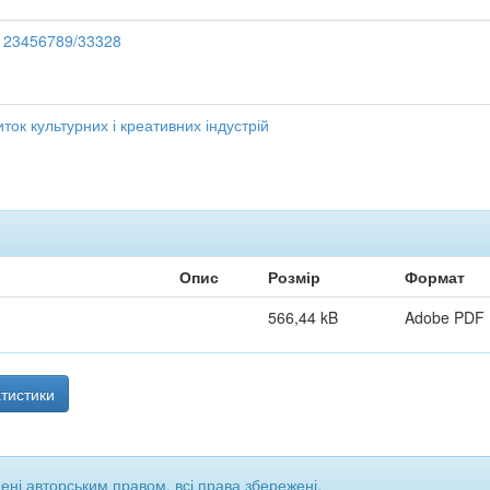
e/123456789/33328
виток культурних і креативних індустрій
Опис
Розмір
Формат
566,44 kB
Adobe PDF
тистики
щені авторським правом, всі права збережені.