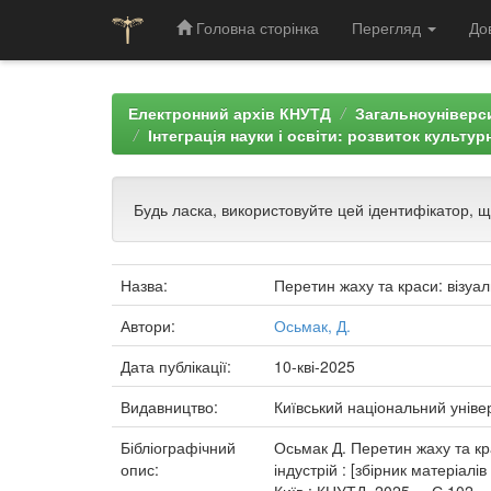
Головна сторінка
Перегляд
До
Skip
navigation
Електронний архів КНУТД
Загальноуніверси
Інтеграція науки і освіти: розвиток культур
Будь ласка, використовуйте цей ідентифікатор, 
Назва:
Перетин жаху та краси: візуа
Автори:
Осьмак, Д.
Дата публікації:
10-кві-2025
Видавництво:
Київський національний уніве
Бібліографічний
Осьмак Д. Перетин жаху та кра
опис:
індустрій : [збірник матеріалі