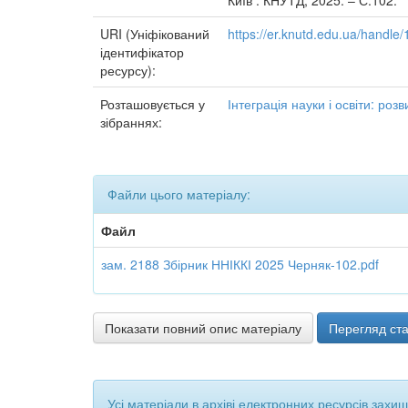
Київ : КНУТД, 2025. – С.102.
URI (Уніфікований
https://er.knutd.edu.ua/handl
ідентифікатор
ресурсу):
Розташовується у
Інтеграція науки і освіти: роз
зібраннях:
Файли цього матеріалу:
Файл
зам. 2188 Збірник ННІККІ 2025 Черняк-102.pdf
Показати повний опис матеріалу
Перегляд ста
Усі матеріали в архіві електронних ресурсів захи