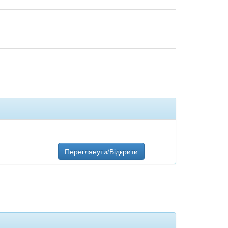
Переглянути/Відкрити