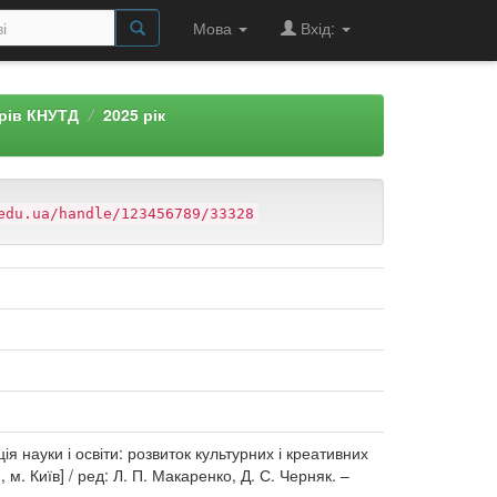
Мова
Вхід:
арів КНУТД
2025 рік
edu.ua/handle/123456789/33328
я науки і освіти: розвиток культурних і креативних
 м. Київ] / ред: Л. П. Макаренко, Д. С. Черняк. –