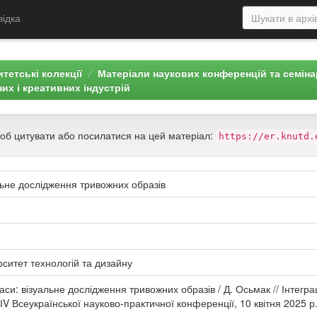
відка
тетські колекції
Матеріали наукових конференцій та семін
них і креативних індустрій
щоб цитувати або посилатися на цей матеріал:
https://er.knutd.
льне дослідження тривожних образів
рситет технологій та дизайну
си: візуальне дослідження тривожних образів / Д. Осьмак // Інтеграці
в ІV Всеукраїнської науково-практичної конференції, 10 квітня 2025 р.,