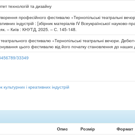
тет технологій та дизайну
ворення професійного фестивалю «Тернопільські театральні вечори. 
ативних індустрій : [збірник матеріалів ІV Всеукраїнської науково-пра
як. – Київ : КНУТД, 2025. – С. 145-148.
 театрального фестивалю «Тернопільські театральні вечори. Дебют» 
іонування цього фестивалю від його початку становлення до наших д
123456789/33349
ок культурних і креативних індустрій
Опис
Розмір
Формат