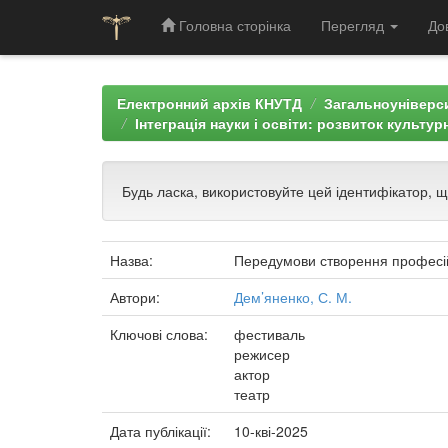
Головна сторінка
Перегляд
До
Skip
navigation
Електронний архів КНУТД
Загальноуніверси
Інтеграція науки і освіти: розвиток культур
Будь ласка, використовуйте цей ідентифікатор, 
Назва:
Передумови створення професій
Автори:
Дем’яненко, С. М.
Ключові слова:
фестиваль
режисер
актор
театр
Дата публікації:
10-кві-2025