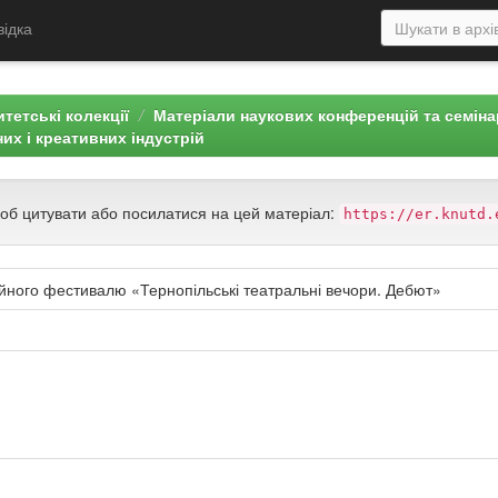
відка
тетські колекції
Матеріали наукових конференцій та семін
них і креативних індустрій
щоб цитувати або посилатися на цей матеріал:
https://er.knutd.
ного фестивалю «Тернопільські театральні вечори. Дебют»