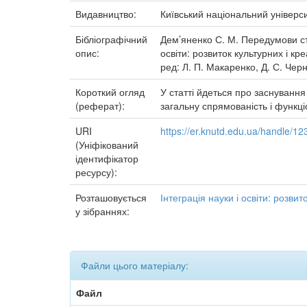
Видавництво:
Київський національний універси
Бібліографічний
Дем’яненко С. М. Передумови ст
опис:
освіти: розвиток культурних і кре
ред: Л. П. Макаренко, Д. С. Черн
Короткий огляд
У статті йдеться про заснування
(реферат):
загальну спрямованість і функц
URI
https://er.knutd.edu.ua/handle/
(Уніфікований
ідентифікатор
ресурсу):
Розташовується
Інтеграція науки і освіти: розвит
у зібраннях:
Файли цього матеріалу:
Файл