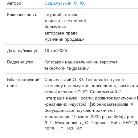
Автори:
Сошальський, О. Ю.
Ключові слова:
штучний інтелект
творчість і технології
кіномузика
авторське право
музичний продакшн
Дата публікації:
10-кві-2025
Видавництво:
Київський національний університет
технологій та дизайну
Бібліографічний
Сошальський О. Ю. Технології штучного
опис:
інтелекту в кіномузиці: перспективи, виклики т
етичні аспекти / О. Ю. Сошальський //
Інтеграція науки і освіти: розвиток культурних і
креативних індустрій : [збірник матеріалів ІV
Всеукраїнської науково-практичної
конференції, 10 квітня 2025 р., м. Київ] / ред:
Л. П. Макаренко, Д. С. Черняк. – Київ : КНУТД
2025. – С. 163-167.