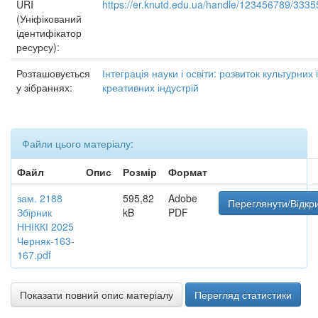
URI
https://er.knutd.edu.ua/handle/123456789/3335
(Уніфікований
ідентифікатор
ресурсу):
Розташовується
Інтеграція науки і освіти: розвиток культурних і
у зібраннях:
креативних індустрій
Файли цього матеріалу:
Файл
Опис
Розмір
Формат
зам. 2188
595,82
Adobe
Переглянути/Відкр
Збірник
kB
PDF
ННІККІ 2025
Черняк-163-
167.pdf
Показати повний опис матеріалу
Перегляд статистики