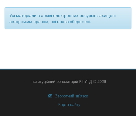
Усі матеріали в архіві електронних ресурсів захищені
авторським правом, всі права збережені.
Інституційний репозитарій КНУТД © 2026
Зворотний зв’язок
Карта сайту