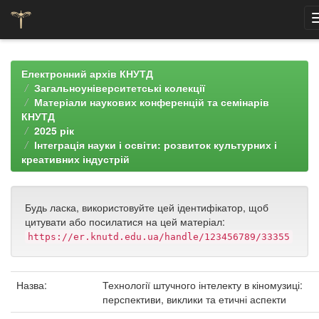
Skip
navigation
Електронний архів КНУТД
Загальноуніверситетські колекції
Матеріали наукових конференцій та семінарів
КНУТД
2025 рік
Інтеграція науки і освіти: розвиток культурних і
креативних індустрій
Будь ласка, використовуйте цей ідентифікатор, щоб
цитувати або посилатися на цей матеріал:
https://er.knutd.edu.ua/handle/123456789/33355
Назва:
Технології штучного інтелекту в кіномузиці:
перспективи, виклики та етичні аспекти