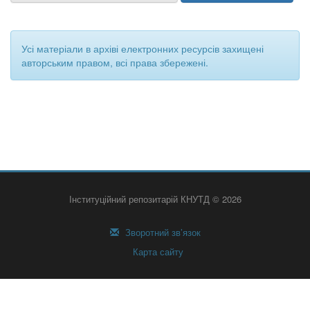
Усі матеріали в архіві електронних ресурсів захищені
авторським правом, всі права збережені.
Інституційний репозитарій КНУТД © 2026
Зворотний зв’язок
Карта сайту