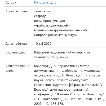
Автори:
Кочержук, Д. В.
Ключові слова:
звукозапис
естрада
популярна культура
українська дискографія
вокально-інструментальні ансамблі
жанрове розмаїття культури
Дата публікації:
10-кві-2025
Видавництво:
Київський національний університет
технологій та дизайну
Бібліографічний
Кочержук Д. В. Звукозапис як метод
опис:
документування та збереження української
аудіокультури / Д. В. Кочержук // Інтеграція
науки і освіти: розвиток культурних і
креативних індустрій : [збірник матеріалів ІV
Всеукраїнської науково-практичної
конференції, 10 квітня 2025 р., м. Київ] / ред:
Л. П. Макаренко, Д. С. Черняк. – Київ : КНУТД
2025. – С. 176-179.