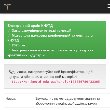
Skip
navigation
Електронний архів КНУТД
Загальноуніверситетські колекції
Матеріали наукових конференцій та семінарів
КНУТД
2025 рік
Інтеграція науки і освіти: розвиток культурних і
креативних індустрій
Будь ласка, використовуйте цей ідентифікатор, щоб
цитувати або посилатися на цей матеріал:
https://er.knutd.edu.ua/handle/123456789/33365
Назва:
Звукозапис як метод документування та
збереження української аудіокультури