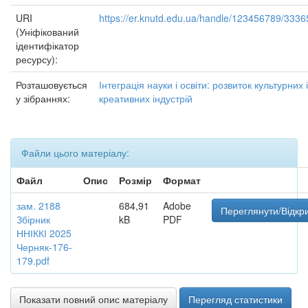
URI
https://er.knutd.edu.ua/handle/123456789/3336
(Уніфікований
ідентифікатор
ресурсу):
Розташовується
Інтеграція науки і освіти: розвиток культурних і
у зібраннях:
креативних індустрій
Файли цього матеріалу:
Файл
Опис
Розмір
Формат
зам. 2188
684,91
Adobe
Переглянути/Відкр
Збірник
kB
PDF
ННІККІ 2025
Черняк-176-
179.pdf
Показати повний опис матеріалу
Перегляд статистики