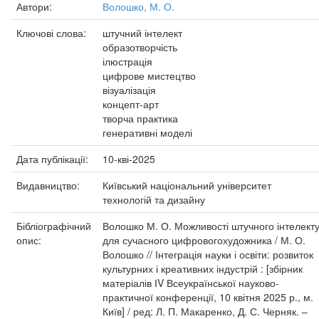
Автори:
Волошко, М. О.
Ключові слова:
штучний інтелект
образотворчість
ілюстрація
цифрове мистецтво
візуалізація
концепт-арт
творча практика
генеративні моделі
Дата публікації:
10-кві-2025
Видавництво:
Київський національний університет
технологій та дизайну
Бібліографічний
Волошко М. О. Можливості штучного інтелект
опис:
для сучасного цифровогохудожника / М. О.
Волошко // Інтеграція науки і освіти: розвиток
культурних і креативних індустрій : [збірник
матеріалів ІV Всеукраїнської науково-
практичної конференції, 10 квітня 2025 р., м.
Київ] / ред: Л. П. Макаренко, Д. С. Черняк. –