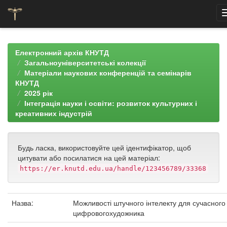
Skip
navigation
Електронний архів КНУТД
Загальноуніверситетські колекції
Матеріали наукових конференцій та семінарів
КНУТД
2025 рік
Інтеграція науки і освіти: розвиток культурних і
креативних індустрій
Будь ласка, використовуйте цей ідентифікатор, щоб
цитувати або посилатися на цей матеріал:
https://er.knutd.edu.ua/handle/123456789/33368
Назва:
Можливості штучного інтелекту для сучасного
цифровогохудожника