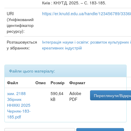
Київ : КНУТД, 2025. – С. 183-185.
URI
https://er.knutd.edu.ua/handle/123456789/3336
(Уніфікований
ідентифікатор
ресурсу):
Розташовується
Інтеграція науки і освіти: розвиток культурних і
у зібраннях:
креативних індустрій
Файли цього матеріалу:
Файл
Опис
Розмір
Формат
зам. 2188
590,64
Adobe
Переглянути/Відкр
Збірник
kB
PDF
ННІККІ 2025
Черняк-183-
185.pdf