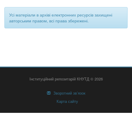
Усі матеріали в архіві електронних ресурсів захищені
авторським правом, всі права збережені.
Інституційний репозитарій КНУТД © 2026
Зворотний зв’язок
Карта сайту