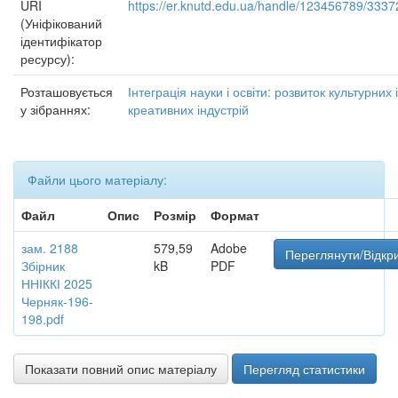
URI
https://er.knutd.edu.ua/handle/123456789/3337
(Уніфікований
ідентифікатор
ресурсу):
Розташовується
Інтеграція науки і освіти: розвиток культурних і
у зібраннях:
креативних індустрій
Файли цього матеріалу:
Файл
Опис
Розмір
Формат
зам. 2188
579,59
Adobe
Переглянути/Відкр
Збірник
kB
PDF
ННІККІ 2025
Черняк-196-
198.pdf
Показати повний опис матеріалу
Перегляд статистики