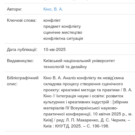
Автори:
Кіно, В. А.
Ключові слова:
конфлікт
предмет конфлікту
сценічне мистецтво
конфліктна ситуація
Дата публікації:
10-кві-2025
Видавництво:
Київський національний університет
технологій та дизайну
Бібліографічний
Кіно В. А. Аналіз конфлікту як невід’ємна
опис:
складова процесу створення сценічного
проекту: креативні методи та практики / В. А.
Кіно // Інтеграція науки і освіти: розвиток
культурних і креативних індустрій : [збірник
матеріалів ІV Всеукраїнської науково-
практичної конференції, 10 квітня 2025 р., м.
Київ] / ред: Л. П. Макаренко, Д. С. Черняк. –
Київ : КНУТД, 2025. – С. 196-198.