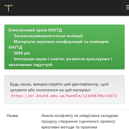
Skip
navigation
Електронний архів КНУТД
Загальноуніверситетські колекції
Матеріали наукових конференцій та семінарів
КНУТД
2025 рік
Інтеграція науки і освіти: розвиток культурних і
креативних індустрій
Будь ласка, використовуйте цей ідентифікатор, щоб
цитувати або посилатися на цей матеріал:
https://er.knutd.edu.ua/handle/123456789/33372
Назва:
Аналіз конфлікту як невід’ємна складова
процесу створення сценічного проекту:
креативні методи та практики