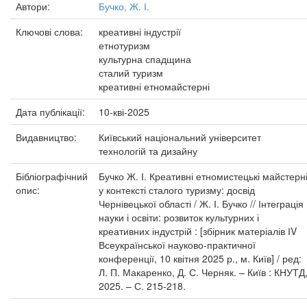
Автори:
Бучко, Ж. І.
Ключові слова:
креативні індустрії
етнотуризм
культурна спадщина
сталий туризм
креативні етномайстерні
Дата публікації:
10-кві-2025
Видавництво:
Київський національний університет
технологій та дизайну
Бібліографічний
Бучко Ж. І. Креативні етномистецькі майстерн
опис:
у контексті сталого туризму: досвід
Чернівецької області / Ж. І. Бучко // Інтеграція
науки і освіти: розвиток культурних і
креативних індустрій : [збірник матеріалів ІV
Всеукраїнської науково-практичної
конференції, 10 квітня 2025 р., м. Київ] / ред:
Л. П. Макаренко, Д. С. Черняк. – Київ : КНУТД
2025. – С. 215-218.