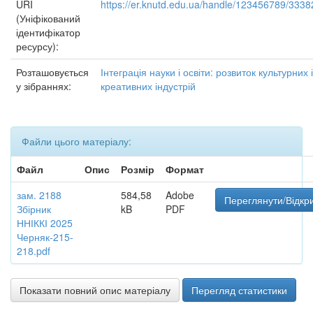
URI
https://er.knutd.edu.ua/handle/123456789/3338
(Уніфікований
ідентифікатор
ресурсу):
Розташовується
Інтеграція науки і освіти: розвиток культурних і
у зібраннях:
креативних індустрій
Файли цього матеріалу:
Файл
Опис
Розмір
Формат
зам. 2188
584,58
Adobe
Переглянути/Відкр
Збірник
kB
PDF
ННІККІ 2025
Черняк-215-
218.pdf
Показати повний опис матеріалу
Перегляд статистики