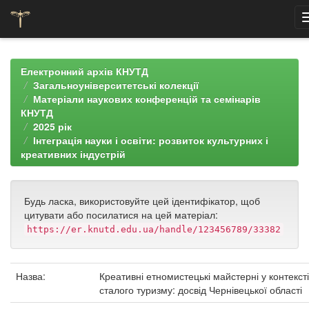
Skip
navigation
Електронний архів КНУТД
Загальноуніверситетські колекції
Матеріали наукових конференцій та семінарів
КНУТД
2025 рік
Інтеграція науки і освіти: розвиток культурних і
креативних індустрій
Будь ласка, використовуйте цей ідентифікатор, щоб
цитувати або посилатися на цей матеріал:
https://er.knutd.edu.ua/handle/123456789/33382
Назва:
Креативні етномистецькі майстерні у контексті
сталого туризму: досвід Чернівецької області