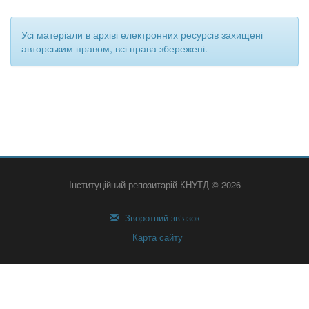
Усі матеріали в архіві електронних ресурсів захищені
авторським правом, всі права збережені.
Інституційний репозитарій КНУТД © 2026
Зворотний зв’язок
Карта сайту