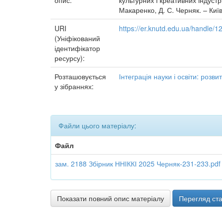
опис:
культурних і креативних індустрі
Макаренко, Д. С. Черняк. – Київ
URI
https://er.knutd.edu.ua/handle
(Уніфікований
ідентифікатор
ресурсу):
Розташовується
Інтеграція науки і освіти: розви
у зібраннях:
Файли цього матеріалу:
Файл
зам. 2188 Збірник ННІККІ 2025 Черняк-231-233.pdf
Показати повний опис матеріалу
Перегляд ста