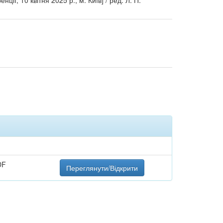
ції, 10 квітня 2025 р., м. Київ] / ред: Л. П.
DF
Переглянути/Відкрити