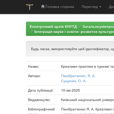
Головна сторінка
Перегляд
До
Skip
navigation
Електронний архів КНУТД
Загальноуніверси
Інтеграція науки і освіти: розвиток культур
Будь ласка, використовуйте цей ідентифікатор, 
Назва:
Креативні практики в туризмі та 
Автори:
Панібратченко, Я. А.
Сущенко, О. А.
Дата публікації:
10-кві-2025
Видавництво:
Київський національний універс
Бібліографічний
Панібратченко Я. А. Креативні пр