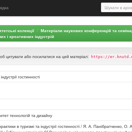
відка
тетські колекції
Матеріали наукових конференцій та семін
них і креативних індустрій
щоб цитувати або посилатися на цей матеріал:
https://er.knutd.
індустрії гостинності
итет технологій та дизайну
актики в туризмі та індустрії гостинності / Я. А. Панібратченко, О. А