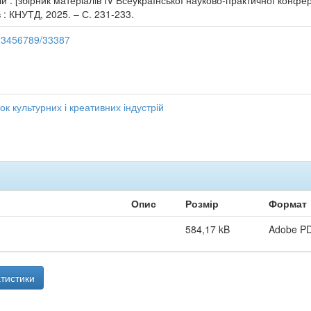
й : [збірник матеріалів ІV Всеукраїнської науково-практичної конферен
 : КНУТД, 2025. – С. 231-233.
/123456789/33387
ток культурних і креативних індустрій
Опис
Розмір
Формат
584,17 kB
Adobe P
тистики