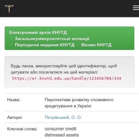
Skip
navigation
Електронний архів КНУТД
Загальноуніверситетські колекції
Періодичні видання КНУТД
Вісник КНУТД
Будь ласка, використовуйте цей ідентифікатор, щоб
цитувати або посилатися на цей матеріал:
https://er.knutd.edu.ua/handle/123456789/334
Назва:
Перспективи розвитку споживчого
кредитування в Україні
Автори:
Петрівський, О. О.
Ключові слова:
consumer credit
distressed assets