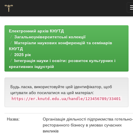
Skip
navigation
Електронний архів КНУТД
Загальноуніверситетські колекції
Матеріали наукових конференцій та семінарів
КНУТД
2025 рік
Інтеграція науки і освіти: розвиток культурних і
креативних індустрій
Будь ласка, використовуйте цей ідентифікатор, щоб
цитувати або посилатися на цей матеріал:
https://er.knutd.edu.ua/handle/123456789/33401
Назва:
Організація діяльності підприємства готельно
ресторанного бізнесу в умовах сучасних
викликів