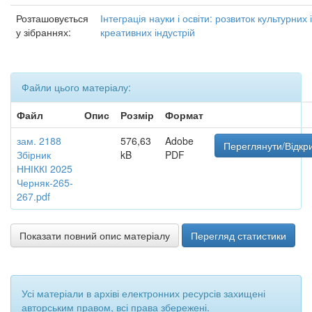
Розташовується
Інтеграція науки і освіти: розвиток культурних і
у зібраннях:
креативних індустрій
Файли цього матеріалу:
Файл
Опис
Розмір
Формат
зам. 2188
576,63
Adobe
Переглянути/Відкр
Збірник
kB
PDF
ННІККІ 2025
Черняк-265-
267.pdf
Показати повний опис матеріалу
Перегляд статистики
Усі матеріали в архіві електронних ресурсів захищені
авторським правом, всі права збережені.