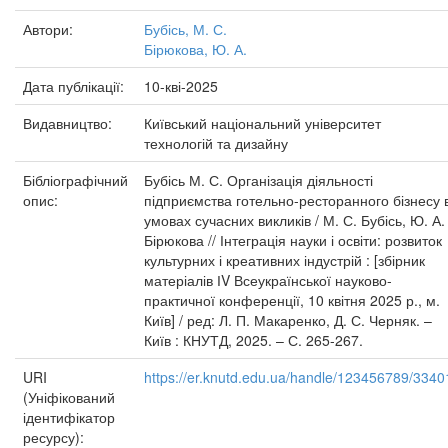
Автори:
Бубісь, М. С.
Бірюкова, Ю. А.
Дата публікації:
10-кві-2025
Видавництво:
Київський національний університет
технологій та дизайну
Бібліографічний
Бубісь М. С. Організація діяльності
опис:
підприємства готельно-ресторанного бізнесу 
умовах сучасних викликів / М. С. Бубісь, Ю. А.
Бірюкова // Інтеграція науки і освіти: розвиток
культурних і креативних індустрій : [збірник
матеріалів ІV Всеукраїнської науково-
практичної конференції, 10 квітня 2025 р., м.
Київ] / ред: Л. П. Макаренко, Д. С. Черняк. –
Київ : КНУТД, 2025. – С. 265-267.
URI
https://er.knutd.edu.ua/handle/123456789/3340
(Уніфікований
ідентифікатор
ресурсу):