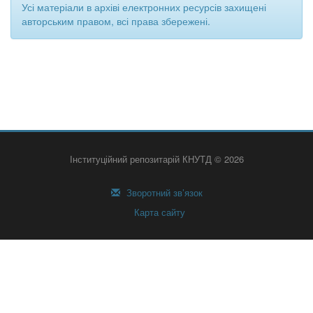
Усі матеріали в архіві електронних ресурсів захищені
авторським правом, всі права збережені.
Інституційний репозитарій КНУТД © 2026
Зворотний зв’язок
Карта сайту