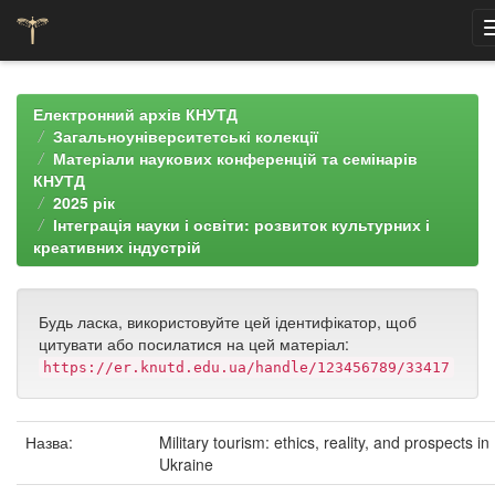
Skip
navigation
Електронний архів КНУТД
Загальноуніверситетські колекції
Матеріали наукових конференцій та семінарів
КНУТД
2025 рік
Інтеграція науки і освіти: розвиток культурних і
креативних індустрій
Будь ласка, використовуйте цей ідентифікатор, щоб
цитувати або посилатися на цей матеріал:
https://er.knutd.edu.ua/handle/123456789/33417
Назва:
Military tourism: ethics, reality, and prospects in
Ukraine