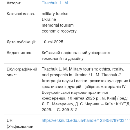
Автори:
Tkachuk, L. M.
Ключові слова:
military tourism
Ukraine
memorial tourism
economic recovery
Дата публікації:
10-кві-2025
Видавництво:
Київський національний університет
технологій та дизайну
Бібліографічний
Tkachuk L. M. Military tourism: ethics, reality,
опис:
and prospects in Ukraine / L. M. Tkachuk //
Інтеграція науки і освіти: розвиток культурних і
креативних індустрій : [збірник матеріалів ІV
Всеукраїнської науково-практичної
конференції, 10 квітня 2025 р., м. Київ] / ред:
Л. П. Макаренко, Д. С. Черняк. – Київ : КНУТД
2025. – С. 309-312.
URI
https://er.knutd.edu.ua/handle/123456789/3341
(Уніфікований