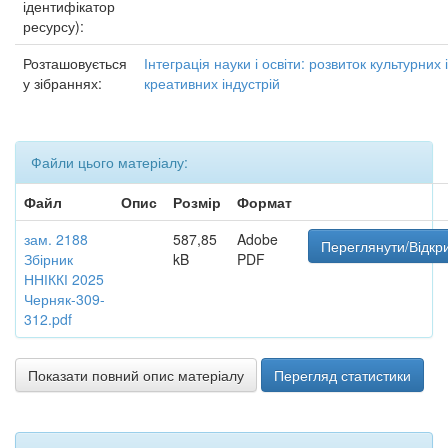
ідентифікатор
ресурсу):
Розташовується
Інтеграція науки і освіти: розвиток культурних і
у зібраннях:
креативних індустрій
Файли цього матеріалу:
Файл
Опис
Розмір
Формат
зам. 2188
587,85
Adobe
Переглянути/Відкр
Збірник
kB
PDF
ННІККІ 2025
Черняк-309-
312.pdf
Показати повний опис матеріалу
Перегляд статистики