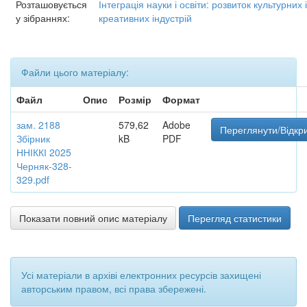
Розташовується
Інтеграція науки і освіти: розвиток культурних і
у зібраннях:
креативних індустрій
Файли цього матеріалу:
Файл
Опис
Розмір
Формат
зам. 2188
579,62
Adobe
Переглянути/Відкр
Збірник
kB
PDF
ННІККІ 2025
Черняк-328-
329.pdf
Показати повний опис матеріалу
Перегляд статистики
Усі матеріали в архіві електронних ресурсів захищені
авторським правом, всі права збережені.