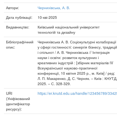
Автори:
Чернихівська, А. В.
Дата публікації:
10-кві-2025
Видавництво:
Київський національний університет
технологій та дизайну
Бібліографічний
Чернихівська А. В. Соціокультурні колаборації
опис:
у сфері гостинності: синергія бізнесу, традиці
і спільнот / А. В. Чернихівська // Інтеграція
науки і освіти: розвиток культурних і
креативних індустрій : [збірник матеріалів ІV
Всеукраїнської науково-практичної
конференції, 10 квітня 2025 р., м. Київ] / ред:
Л. П. Макаренко, Д. С. Черняк. – Київ : КНУТД
2025. – С. 328-329.
URI
https://er.knutd.edu.ua/handle/123456789/3342
(Уніфікований
ідентифікатор
ресурсу):