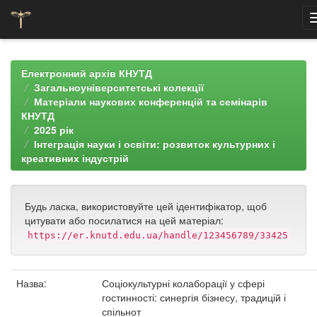
Skip
navigation
Електронний архів КНУТД
Загальноуніверситетські колекції
Матеріали наукових конференцій та семінарів
КНУТД
2025 рік
Інтеграція науки і освіти: розвиток культурних і
креативних індустрій
Будь ласка, використовуйте цей ідентифікатор, щоб
цитувати або посилатися на цей матеріал:
https://er.knutd.edu.ua/handle/123456789/33425
Назва:
Соціокультурні колаборації у сфері
гостинності: синергія бізнесу, традицій і
спільнот