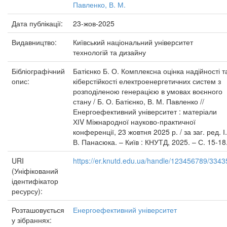
Павленко, В. М.
Дата публікації:
23-жов-2025
Видавництво:
Київський національний університет
технологій та дизайну
Бібліографічний
Батієнко Б. О. Комплексна оцінка надійності т
опис:
кіберстійкості електроенергетичних систем з
розподіленою генерацією в умовах воєнного
стану / Б. О. Батієнко, В. М. Павленко //
Енергоефективний університет : матеріали
ХІV Міжнародної науково-практичної
конференції, 23 жовтня 2025 р. / за заг. ред. І.
В. Панасюка. – Київ : КНУТД, 2025. – С. 15-18
URI
https://er.knutd.edu.ua/handle/123456789/3343
(Уніфікований
ідентифікатор
ресурсу):
Розташовується
Енергоефективний університет
у зібраннях: