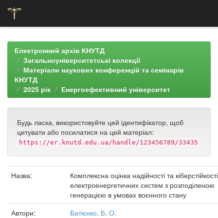
Skip
navigation
Електронний архів КНУТД
Загальноуніверситетські колекції
Матеріали наукових конференцій та семінарів
КНУТД
2025 рік
Енергоефективний університет
Будь ласка, використовуйте цей ідентифікатор, щоб
цитувати або посилатися на цей матеріал:
https://er.knutd.edu.ua/handle/123456789/33435
Назва:
Комплексна оцінка надійності та кіберстійкості
електроенергетичних систем з розподіленою
генерацією в умовах воєнного стану
Автори:
Батієнко, Б. О.