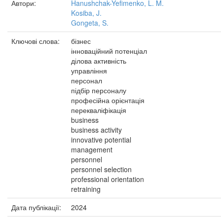
Автори:
Hanushchak-Yefimenko, L. M.
Kosiba, J.
Gongeta, S.
Ключові слова:
бізнес
інноваційний потенціал
ділова активність
управління
персонал
підбір персоналу
професійна орієнтація
перекваліфікація
business
business activity
innovative potential
management
personnel
personnel selection
professional orientation
retraining
Дата публікації:
2024