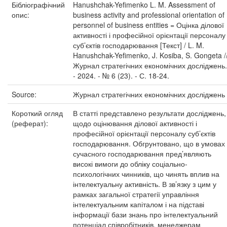
Бібліографічний
Hanushchak-Yefimenko L. M. Assessment of
опис:
business activity and professional orientation of
personnel of business entities = Оцінка ділової
активності і професійної орієнтації персоналу
суб’єктів господарювання [Текст] / L. M.
Hanushchak-Yefimenko, J. Kosiba, S. Gongeta /
Журнал стратегічних економічних досліджень.
- 2024. - № 6 (23). - С. 18-24.
Source:
Журнал стратегічних економічних досліджень
Короткий огляд
В статті представлено результати досліджень,
(реферат):
щодо оцінювання ділової активності і
професійної орієнтації персоналу суб’єктів
господарювання. Обгрунтовано, що в умовах
сучасного господарювання пред’являють
високі вимоги до обліку соціально-
психологічних чинників, що чинять вплив на
інтелектуальну активність. В зв’язку з цим у
рамках загальної стратегії управління
інтелектуальним капіталом і на підставі
інформації бази знань про інтелектуальний
потенціал співробітників, менеджерам