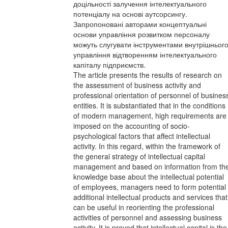
доцільності залучення інтелектуального
потенціалу на основі аутсорсингу.
Запропоновані авторами концептуальні
основи управління розвитком персоналу
можуть слугувати інструментами внутрішньог
управління відтворенням інтелектуального
капіталу підприємств.
The article presents the results of research on
the assessment of business activity and
professional orientation of personnel of busines
entities. It is substantiated that in the conditions
of modern management, high requirements are
imposed on the accounting of socio-
psychological factors that affect intellectual
activity. In this regard, within the framework of
the general strategy of intellectual capital
management and based on information from th
knowledge base about the intellectual potential
of employees, managers need to form potential
additional intellectual products and services that
can be useful in reorienting the professional
activities of personnel and assessing business
activity. It is proved that intellectual capital is the