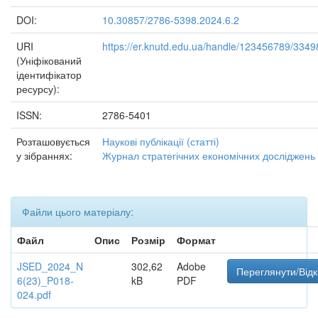
DOI:
10.30857/2786-5398.2024.6.2
URI
https://er.knutd.edu.ua/handle/123456789/3349
(Уніфікований
ідентифікатор
ресурсу):
ISSN:
2786-5401
Розташовується
Наукові публікації (статті)
у зібраннях:
Журнал стратегічних економічних досліджень
Файли цього матеріалу:
Файл
Опис
Розмір
Формат
JSED_2024_N
302,62
Adobe
Переглянути/Від
6(23)_P018-
kB
PDF
024.pdf