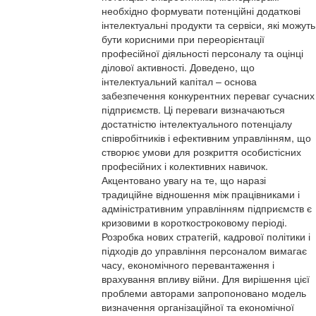
необхідно формувати потенційні додаткові
інтелектуальні продукти та сервіси, які можуть
бути корисними при переорієнтації
професійної діяльності персоналу та оцінці
ділової активності. Доведено, що
інтелектуальний капітал – основа
забезпечення конкурентних переваг сучасних
підприємств. Ці переваги визначаються
достатністю інтелектуального потенціалу
співробітників і ефективним управлінням, що
створює умови для розкриття особистісних
професійних і колективних навичок.
Акцентовано увагу на те, що наразі
традиційне відношення між працівниками і
адміністративним управлінням підприємств є
кризовими в короткостроковому періоді.
Розробка нових стратегій, кадрової політики і
підходів до управління персоналом вимагає
часу, економічного перевантаження і
врахування впливу війни. Для вирішення цієї
проблеми авторами запропоновано модель
визначення організаційної та економічної