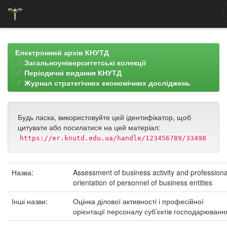
Skip
navigation
Електронний архів КНУТД
Загальноуніверситетські колекції
Періодичні видання КНУТД
Журнал стратегічних економічних досліджень
Будь ласка, використовуйте цей ідентифікатор, щоб
цитувати або посилатися на цей матеріал:
https://er.knutd.edu.ua/handle/123456789/33498
Назва:
Assessment of business activity and professiona
orientation of personnel of business entities
Інші назви:
Оцінка ділової активності і професійної
орієнтації персоналу суб’єктів господарюванн