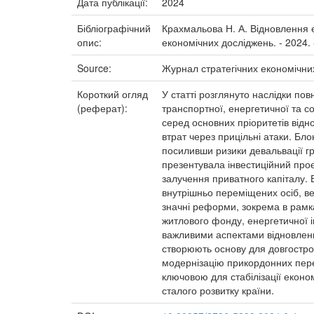
Дата публікації:
2024
Бібліографічний
Крахмальова Н. А. Відновлення ек
опис:
економічних досліджень. - 2024. -
Source:
Журнал стратегічних економічни
Короткий огляд
У статті розглянуто наслідки п
(реферат):
транспортної, енергетичної та с
серед основних пріоритетів відно
втрат через прицільні атаки. Бл
посиливши ризики девальвації гри
презентувала інвестиційний проє
залучення приватного капіталу.
внутрішньо переміщених осіб, ве
значні реформи, зокрема в рамк
житлового фонду, енергетичної і
важливими аспектами відновленн
створюють основу для довгостро
модернізацію прикордонних перех
ключовою для стабілізації екон
сталого розвитку країни.