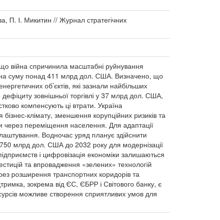
а, П. І. Микитин // Журнал стратегічних
, що війна спричинила масштабні руйнування
і на суму понад 411 млрд дол. США. Визначено, що
енергетичних об’єктів, які зазнали найбільших
 дефіциту зовнішньої торгівлі у 37 млрд дол. США,
астково компенсують ці втрати. Україна
 бізнес-клімату, зменшення корупційних ризиків та
ли через переміщення населення. Для адаптації
влаштування. Водночас уряд планує здійснити
 750 млрд дол. США до 2032 року для модернізації
 підприємств і цифровізація економіки залишаються
вестицій та впровадження «зелених» технологій
ерез розширення транспортних коридорів та
римка, зокрема від ЄС, ЄБРР і Світового банку, є
есурсів можливе створення сприятливих умов для