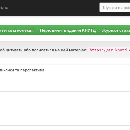
відка
тетські колекції
Періодичні видання КНУТД
Журнал страт
щоб цитувати або посилатися на цей матеріал:
https://er.knutd.
виклики та перспективи