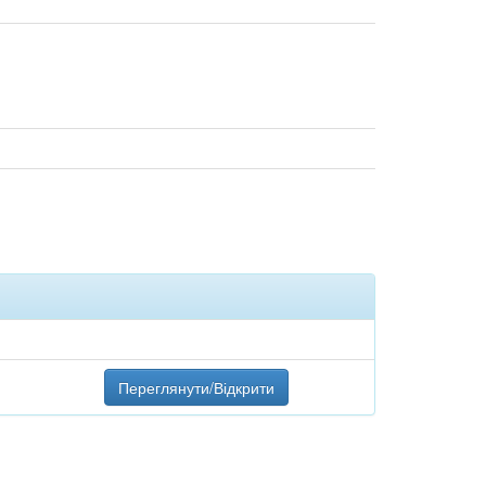
Переглянути/Відкрити