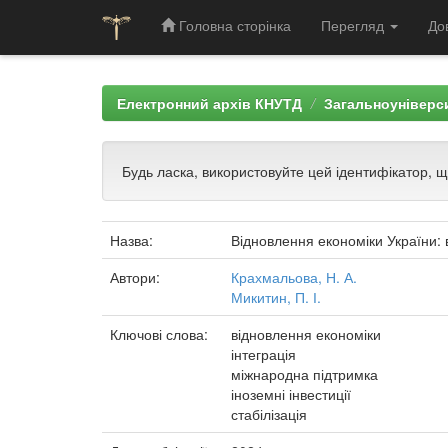
Головна сторінка
Перегляд
До
Skip
navigation
Електронний архів КНУТД
Загальноуніверси
Будь ласка, використовуйте цей ідентифікатор, 
Назва:
Відновлення економіки України: 
Автори:
Крахмальова, Н. А.
Микитин, П. І.
Ключові слова:
відновлення економіки
інтеграція
міжнародна підтримка
іноземні інвестиції
стабілізація