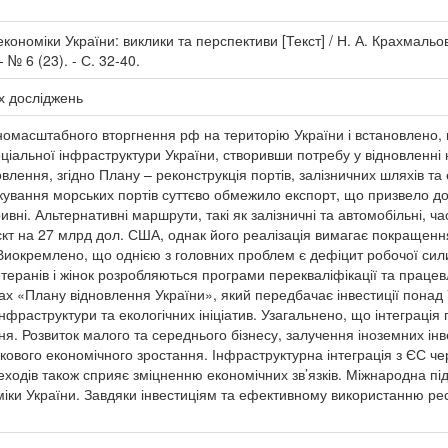
ономіки України: виклики та перспективи [Текст] / Н. А. Крахмальов
 № 6 (23). - С. 32-40.
х досліджень
овномасштабного вторгнення рф на територію України і встановлено
оціальної інфраструктури України, створивши потребу у відновленн
влення, згідно Плану – реконструкція портів, залізничних шляхів та 
окування морських портів суттєво обмежило експорт, що призвело до
вні. Альтернативні маршрути, такі як залізничні та автомобільні, ч
кт на 27 млрд дол. США, однак його реалізація вимагає покращення
 Виокремлено, що однією з головних проблем є дефіцит робочої си
теранів і жінок розробляються програми перекваліфікації та праце
ах «Плану відновлення України», який передбачає інвестиції понад
нфраструктури та екологічних ініціатив. Узагальнено, що інтеграція
я. Розвиток малого та середнього бізнесу, залучення іноземних ін
кового економічного зростання. Інфраструктурна інтеграція з ЄС ч
одів також сприяє зміцненню економічних зв’язків. Міжнародна підт
оміки України. Завдяки інвестиціям та ефективному використанню р