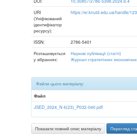
DOI:
10.30857/2786-5398.2024.6.4
URI
https://er.knutd.edu.ua/handle/1
(Уніфікований
ідентифікатор
ресурсу):
ISSN:
2786-5401
Розташовується
Наукові публікації (статті)
у зібраннях:
Журнал стратегічних економічни
Файли цього матеріалу:
Файл
JSED_2024_N 6(23)_P032-040.pdf
Показати повний опис матеріалу
Перегляд ста