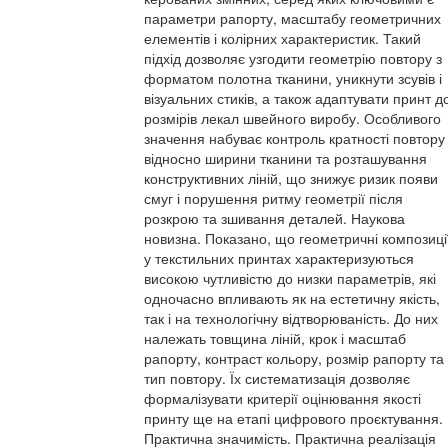
параметри рапорту, масштабу геометричних
елементів і колірних характеристик. Такий
підхід дозволяє узгодити геометрію повтору з
форматом полотна тканини, уникнути зсувів і
візуальних стиків, а також адаптувати принт д
розмірів лекал швейного виробу. Особливого
значення набуває контроль кратності повтору
відносно ширини тканини та розташування
конструктивних ліній, що знижує ризик появи
смуг і порушення ритму геометрії після
розкрою та зшивання деталей. Наукова
новизна. Показано, що геометричні композиці
у текстильних принтах характеризуються
високою чутливістю до низки параметрів, які
одночасно впливають як на естетичну якість,
так і на технологічну відтворюваність. До них
належать товщина ліній, крок і масштаб
рапорту, контраст кольору, розмір рапорту та
тип повтору. Їх систематизація дозволяє
формалізувати критерії оцінювання якості
принту ще на етапі цифрового проєктування.
Практична значимість. Практична реалізація