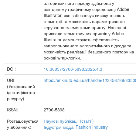
алгоритмічного підходу здійснена у
векторному графічному середовищі Adobe
Illustrator, яке забезпечує високу точність
геометрії та можливість параметричного
керування елементами принту. Наведені
приклади геометричних принтів у Adobe
Illustrator демонструють ефективність
запропонованого алгоритмічного підходу та
можливість реалізації безшовного повтору на
основі wrap-логіки.
DOI:
10.30857/2706-5898.2025.4.3
URI
https://er.knutd.edu.ua/handle/123456789/3350
(Уніфікований
ідентифікатор
ресурсу):
ISSN:
2706-5898
Розташовується
Наукові публікації (статті)
у зібраннях:
Індустрія моди. Fashion Industry