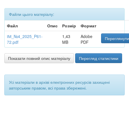
Файли цього матеріалу:
Файл
Опис
Розмір
Формат
ІМ_№4_2025_P61-
1,43
Adobe
Переглянути
72.pdf
MB
PDF
Показати повний опис матеріалу
Перегляд статистики
Усі матеріали в архіві електронних ресурсів захищені
авторським правом, всі права збережені.