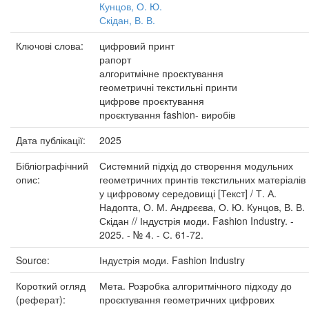
Кунцов, О. Ю.
Скідан, В. В.
Ключові слова:
цифровий принт
рапорт
алгоритмічне проєктування
геометричні текстильні принти
цифрове проєктування
проєктування fashion- виробів
Дата публікації:
2025
Бібліографічний
Системний підхід до створення модульних
опис:
геометричних принтів текстильних матеріалів
у цифровому середовищі [Текст] / Т. А.
Надопта, О. М. Андрєєва, О. Ю. Кунцов, В. В.
Скідан // Індустрія моди. Fashion Industry. -
2025. - № 4. - С. 61-72.
Source:
Індустрія моди. Fashion Industry
Короткий огляд
Мета. Розробка алгоритмічного підходу до
(реферат):
проєктування геометричних цифрових