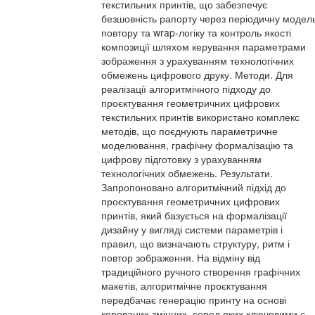
текстильних принтів, що забезпечує
безшовність рапорту через періодичну модел
повтору та wrap-логіку та контроль якості
композиції шляхом керування параметрами
зображення з урахуванням технологічних
обмежень цифрового друку. Методи. Для
реалізації алгоритмічного підходу до
проєктування геометричних цифрових
текстильних принтів використано комплекс
методів, що поєднують параметричне
моделювання, графічну формалізацію та
цифрову підготовку з урахуванням
технологічних обмежень. Результати.
Запропоновано алгоритмічний підхід до
проєктування геометричних цифрових
принтів, який базується на формалізації
дизайну у вигляді системи параметрів і
правил, що визначають структуру, ритм і
повтор зображення. На відміну від
традиційного ручного створення графічних
макетів, алгоритмічне проєктування
передбачає генерацію принту на основі
керованих змінних, серед яких ключовими є