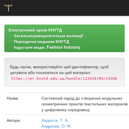
Skip
navigation
Електронний архів КНУТД
Загальноуніверситетські колекції
Періодичні видання КНУТД
Індустрія моди. Fashion Industry
Будь ласка, використовуйте цей ідентифікатор, щоб
цитувати або посилатися на цей матеріал:
https://er.knutd.edu.ua/handle/123456789/33508
Назва:
Системний підхід до створення модульних
геометричних принтів текстильних матеріалів
у цифровому середовищі
Автори:
Надопта, Т. А.
Андрєєва, О. М.