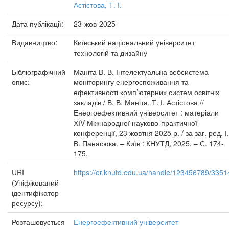
Астістова, Т. І.
Дата публікації:
23-жов-2025
Видавництво:
Київський національний університет
технологій та дизайну
Бібліографічний
Маніта В. В. Інтелектуальна вебсистема
опис:
моніторингу енергоспоживання та
ефективності комп’ютерних систем освітніх
закладів / В. В. Маніта, Т. І. Астістова //
Енергоефективний університет : матеріали
ХІV Міжнародної науково-практичної
конференції, 23 жовтня 2025 р. / за заг. ред. І.
В. Панасюка. – Київ : КНУТД, 2025. – С. 174-
175.
URI
https://er.knutd.edu.ua/handle/123456789/3351
(Уніфікований
ідентифікатор
ресурсу):
Розташовується
Енергоефективний університет