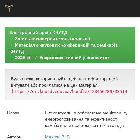
Skip
navigation
Електронний архів КНУТД
Загальноуніверситетські колекції
Матеріали наукових конференцій та семінарів
КНУТД
2025 рік
Енергоефективний університет
Будь ласка, використовуйте цей ідентифікатор, щоб
цитувати або посилатися на цей матеріал:
https://er.knutd.edu.ua/handle/123456789/33514
Назва:
Інтелектуальна вебсистема моніторингу
енергоспоживання та ефективності
комп’ютерних систем освітніх закладів
Автори:
Маніта, В. В.