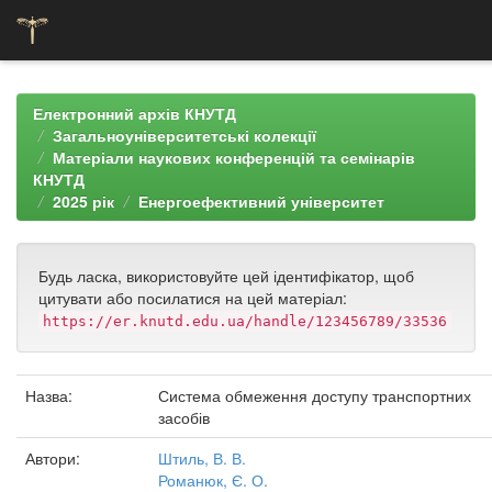
Skip
navigation
Електронний архів КНУТД
Загальноуніверситетські колекції
Матеріали наукових конференцій та семінарів
КНУТД
2025 рік
Енергоефективний університет
Будь ласка, використовуйте цей ідентифікатор, щоб
цитувати або посилатися на цей матеріал:
https://er.knutd.edu.ua/handle/123456789/33536
Назва:
Система обмеження доступу транспортних
засобів
Автори:
Штиль, В. В.
Романюк, Є. О.