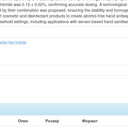
loride was 0.12 ± 0.02%, confirming accurate dosing. A technological p
 by their combination was proposed, ensuring the stability and homogene
f cosmetic and disinfectant products to create alcohol-free hand antisep
household settings, including applications with sensor-based hand sanitis
23456789/33598
Опис
Розмір
Формат