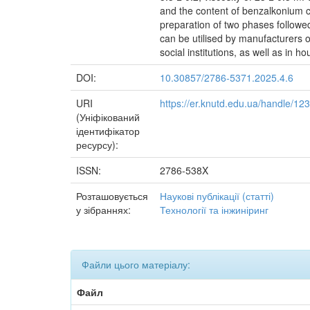
and the content of benzalkonium ch
preparation of two phases followed
can be utilised by manufacturers o
social institutions, as well as in 
DOI:
10.30857/2786-5371.2025.4.6
URI
https://er.knutd.edu.ua/handle/1
(Уніфікований
ідентифікатор
ресурсу):
ISSN:
2786-538X
Розташовується
Наукові публікації (статті)
у зібраннях:
Технології та інжиніринг
Файли цього матеріалу:
Файл