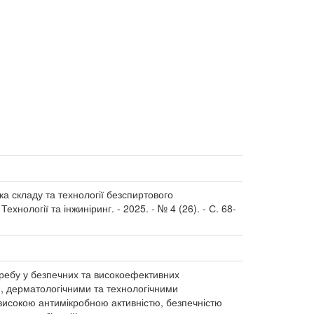
бка складу та технології безспиртового
ехнології та інжиніринг. - 2025. - № 4 (26). - С. 68-
ребу у безпечних та високоефективних
, дерматологічними та технологічними
високою антимікробною активністю, безпечністю