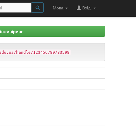
Мова
Вхід:
 інжиніринг
edu.ua/handle/123456789/33598