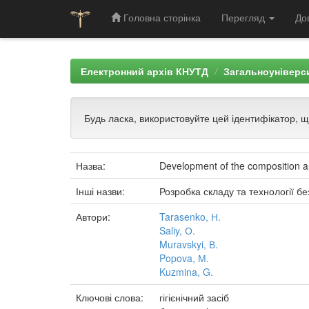
Головна сторінка
Перегляд
До
Skip
navigation
Електронний архів КНУТД
Загальноуніверси
Будь ласка, використовуйте цей ідентифікатор, 
Назва:
Development of the composition an
Інші назви:
Розробка складу та технології б
Автори:
Tarasenko, Н.
Saliy, О.
Muravskyi, В.
Popova, М.
Kuzmina, G.
Ключові слова:
гігієнічний засіб