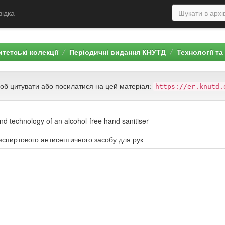
відка
тетські колекції
Періодичні видання КНУТД
Технології та
щоб цитувати або посилатися на цей матеріал:
https://er.knutd.
d technology of an alcohol-free hand sanitiser
езспиртового антисептичного засобу для рук