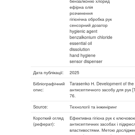
бензалконію хлорид
ефірна олія
розчинення
гігієнічна обробка рук
сенсорний дозатор
hygienic agent
benzalkonium chloride
essential oil
dissolution
hand hygiene
sensor dispenser
Дата публікації:
2025
Бібліографічний
Tarasenko Н. Development of the 
опис:
антисептичного засобу для рук [Тек
76.
Source:
Технології та інжиніринг
Короткий огляд
Ефективна гігієна рук є ключов
(реферат):
антисептичних засобах і підкре
властивостями. Метою досліджен