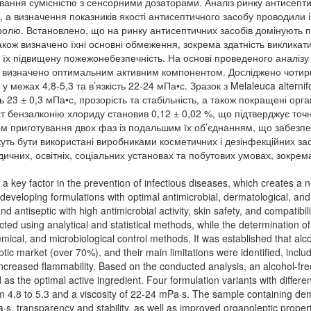
ування сумісністю з сенсорними дозаторами. Аналіз ринку антисепт
, а визначення показників якості антисептичного засобу проводили 
тролю. Встановлено, що на ринку антисептичних засобів домінують п
також визначено їхні основні обмеження, зокрема здатність викликат
ж їх підвищену пожежонебезпечність. На основі проведеного аналізу
) визначено оптимальним активним компонентом. Досліджено чотири
у межах 4,8-5,3 та в’язкість 22-24 мПа•с. Зразок з Melaleuca alter
сть 23 ± 0,3 мПа•с, прозорість та стабільність, а також покращені орг
ст бензалконію хлориду становив 0,12 ± 0,02 %, що підтверджує точ
 приготування двох фаз із подальшим їх об’єднанням, що забезпечи
уть бути використані виробниками косметичних і дезінфекційних за
ичних, освітніх, соціальних установах та побутових умовах, зокрем
 a key factor in the prevention of infectious diseases, which creates a n
eveloping formulations with optimal antimicrobial, dermatological, and 
d antiseptic with high antimicrobial activity, skin safety, and compatibi
ed using analytical and statistical methods, while the determination of
mical, and microbiological control methods. It was established that al
ic market (over 70%), and their main limitations were identified, includi
d increased flammability. Based on the conducted analysis, an alcohol-
 as the optimal active ingredient. Four formulation variants with differe
 4.8 to 5.3 and a viscosity of 22-24 mPa·s. The sample containing dem
Pa·s, transparency and stability, as well as improved organoleptic prope