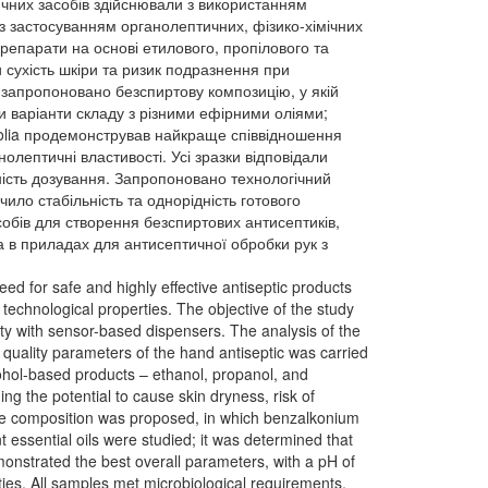
ичних засобів здійснювали з використанням
із застосуванням органолептичних, фізико-хімічних
репарати на основі етилового, пропілового та
и сухість шкіри та ризик подразнення при
 запропоновано безспиртову композицію, у якій
 варіанти складу з різними ефірними оліями;
nifolia продемонстрував найкраще співвідношення
анолептичні властивості. Усі зразки відповідали
ність дозування. Запропоновано технологічний
ло стабільність та однорідність готового
собів для створення безспиртових антисептиків,
а в приладах для антисептичної обробки рук з
eed for safe and highly effective antiseptic products
technological properties. The objective of the study
lity with sensor-based dispensers. The analysis of the
 quality parameters of the hand antiseptic was carried
cohol-based products – ethanol, propanol, and
ng the potential to cause skin dryness, risk of
free composition was proposed, in which benzalkonium
nt essential oils were studied; it was determined that
onstrated the best overall parameters, with a pH of
rties. All samples met microbiological requirements,