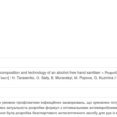
composition and technology of an alcohol-free hand sanitiser = Розро
ст] / Н. Tarasenko, О. Saliy, В. Muravskyi, М. Popova, G. Kuzmina // Т
ою умовою профілактики інфекційних захворювань, що зумовлює пот
слює актуальність розробки формул з оптимальними антимікробними
ня була розробка безспиртового антисептичного засобу для рук із 