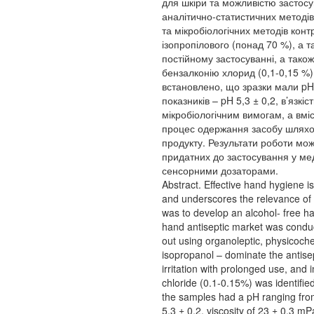
для шкіри та можливістю застос
аналітично-статистичних методів
та мікробіологічних методів кон
ізопропілового (понад 70 %), а 
постійному застосуванні, а тако
бензалконію хлорид (0,1-0,15 %
встановлено, що зразки мали pH 
показників – pH 5,3 ± 0,2, в’язкі
мікробіологічним вимогам, а вмі
процес одержання засобу шляхом
продукту. Результати роботи мож
придатних до застосування у мед
сенсорними дозаторами.
Abstract. Effective hand hygiene is
and underscores the relevance of d
was to develop an alcohol- free han
hand antiseptic market was conduct
out using organoleptic, physicoche
isopropanol – dominate the antisept
irritation with prolonged use, an
chloride (0.1-0.15%) was identified
the samples had a pH ranging from
5.3 ± 0.2, viscosity of 23 ± 0.3 m