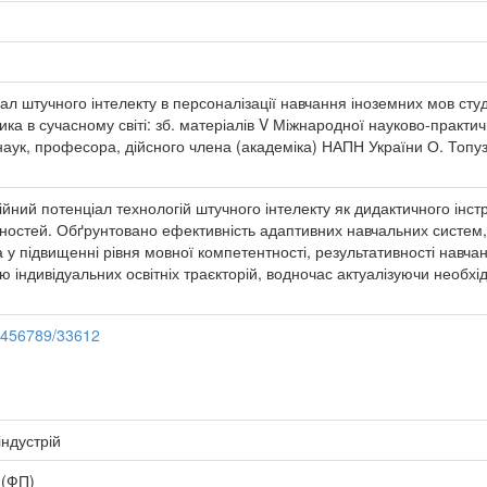
ал штучного інтелекту в персоналізації навчання іноземних мов студ
ктика в сучасному світі: зб. матеріалів V Міжнародної науково-практи
 наук, професора, дійсного члена (академіка) НАПН України О. Топуз
ійний потенціал технологій штучного інтелекту як дидактичного інс
ьностей. Обґрунтовано ефективність адаптивних навчальних систем,
а у підвищенні рівня мовної компетентності, результативності навча
 індивідуальних освітніх траєкторій, водночас актуалізуючи необхід
23456789/33612
індустрій
 (ФП)