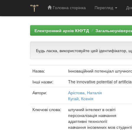
Головна сторінка
Перегляд
До
Skip
navigation
Електронний архів КНУТД
Загальноуніверси
Будь ласка, використовуйте цей ідентифікатор, 
Назва:
Інноваційний потенціал штучного
Інші назви:
The innovative potential of artific
Автори:
Арістова, Наталія
Кугай, Ксенія
Ключові слова:
штучний інтелект в освіті
персоналізація навчання
адаптивні технології
навчання іноземних мов студенті