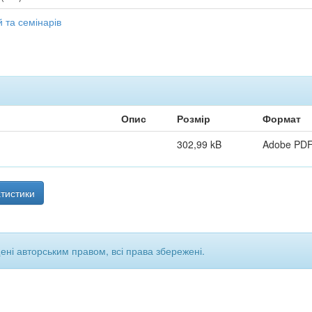
 та семінарів
Опис
Розмір
Формат
302,99 kB
Adobe PD
тистики
щені авторським правом, всі права збережені.