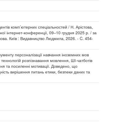
ентів комп’ютерних спеціальностей / Н. Арістова,
чної інтернет-конференції, 09–10 грудня 2025 р. / за
ова. Київ : Видавництво Людмила, 2026. - C. 454-
трументу персоналізації навчання іноземних мов
 технологій розпізнавання мовлення, ШІ-чатботів
ння та посиленні мотивації. Доведено, що
ність вирішення питань етики, безпеки даних та