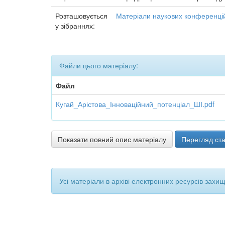
Розташовується
Матеріали наукових конференцій
у зібраннях:
Файли цього матеріалу:
Файл
Кугай_Арістова_Інноваційний_потенціал_ШІ.pdf
Показати повний опис матеріалу
Перегляд ста
Усі матеріали в архіві електронних ресурсів захи