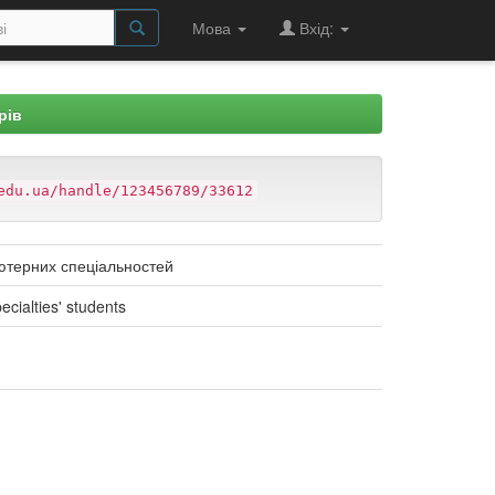
Мова
Вхід:
рів
edu.ua/handle/123456789/33612
’ютерних спеціальностей
ecialties' students