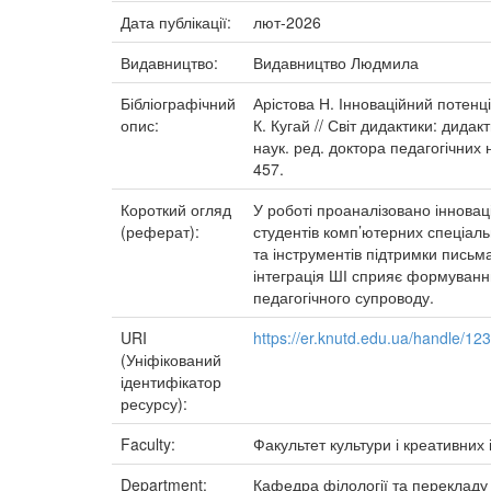
Дата публікації:
лют-2026
Видавництво:
Видавництво Людмила
Бібліографічний
Арістова Н. Інноваційний потенці
опис:
К. Кугай // Світ дидактики: дида
наук. ред. доктора педагогічних
457.
Короткий огляд
У роботі проаналізовано інновац
(реферат):
студентів комп’ютерних спеціал
та інструментів підтримки письм
інтеграція ШІ сприяє формуванню
педагогічного супроводу.
URI
https://er.knutd.edu.ua/handle/1
(Уніфікований
ідентифікатор
ресурсу):
Faculty:
Факультет культури і креативних 
Department:
Кафедра філології та перекладу