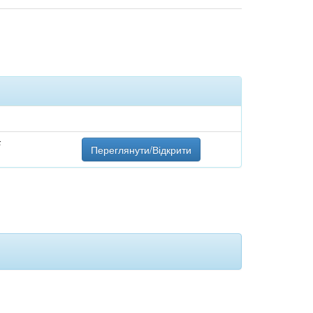
F
Переглянути/Відкрити