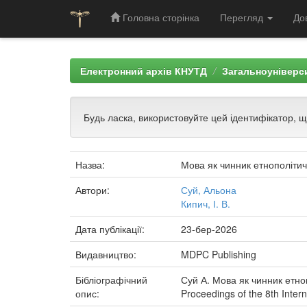
Головна сторінка
Перегляд
До
Skip
navigation
Електронний архів КНУТД
Загальноуніверси
Будь ласка, використовуйте цей ідентифікатор, 
Назва:
Мова як чинник етнополітичн
Автори:
Суй, Альона
Кипич, І. В.
Дата публікації:
23-бер-2026
Видавництво:
MDPC Publishing
Бібліографічний
Суй А. Мова як чинник етнопо
опис:
Proceedings of the 8th Intern