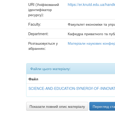
URI (Уніфікований
https://er.knutd.edu.ua/han
ідентифікатор
ресурсу):
Faculty:
Факультет економіки та упр
Department:
Кафедра приватного та пуб
Розташовується у
Матеріали наукових конфер
зібраннях:
Файли цього матеріалу:
Файл
SCIENCE-AND-EDUCATION-SYNERGY-OF-INNOVATION
Показати повний опис матеріалу
Перегляд ста