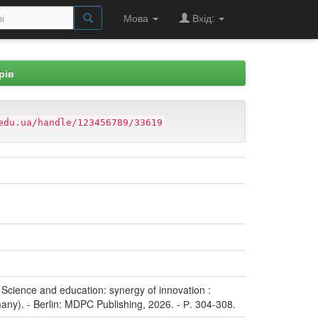
Мова
Вхід:
рів
edu.ua/handle/123456789/33619
 Science and education: synergy of innovation :
many). - Berlin: MDPC Publishing, 2026. - Р. 304-308.