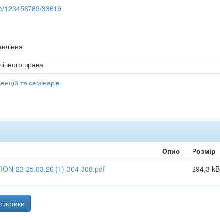
dle/123456789/33619
авління
лічного права
енцій та семінарів
Опис
Розмір
-23-25.03.26 (1)-304-308.pdf
294,3 kB
тистики