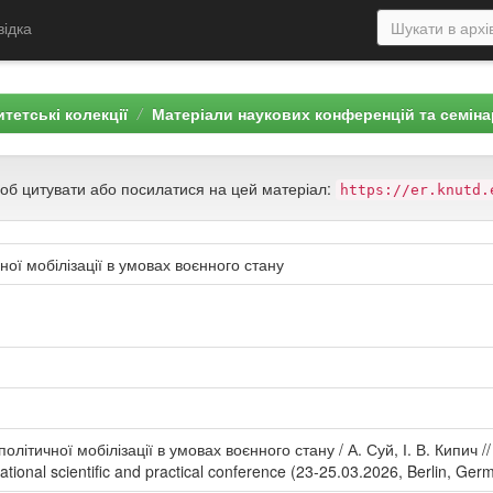
відка
тетські колекції
Матеріали наукових конференцій та семіна
щоб цитувати або посилатися на цей матеріал:
https://er.knutd.
ої мобілізації в умовах воєнного стану
літичної мобілізації в умовах воєнного стану / А. Суй, І. В. Кипич //
ational scientific and practical conference (23-25.03.2026, Berlin, Ger