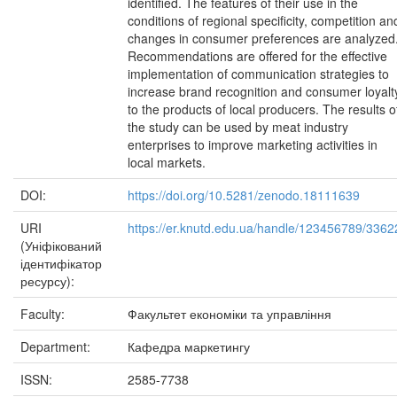
identified. The features of their use in the
conditions of regional specificity, competition an
changes in consumer preferences are analyzed
Recommendations are offered for the effective
implementation of communication strategies to
increase brand recognition and consumer loyalt
to the products of local producers. The results o
the study can be used by meat industry
enterprises to improve marketing activities in
local markets.
DOI:
https://doi.org/10.5281/zenodo.18111639
URI
https://er.knutd.edu.ua/handle/123456789/3362
(Уніфікований
ідентифікатор
ресурсу):
Faculty:
Факультет економіки та управління
Department:
Кафедра маркетингу
ISSN:
2585-7738