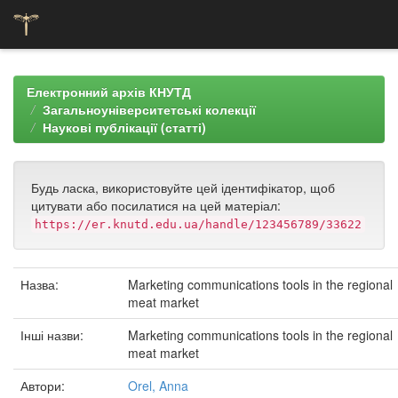
Skip
navigation
Електронний архів КНУТД
Загальноуніверситетські колекції
Наукові публікації (статті)
Будь ласка, використовуйте цей ідентифікатор, щоб
цитувати або посилатися на цей матеріал:
https://er.knutd.edu.ua/handle/123456789/33622
Назва:
Marketing communications tools in the regional
meat market
Інші назви:
Marketing communications tools in the regional
meat market
Автори:
Orel, Anna