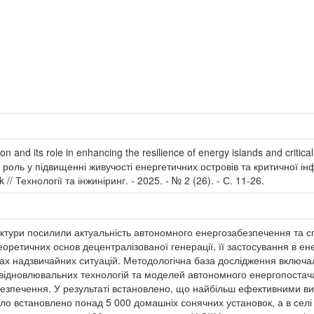
n and its role in enhancing the resilience of energy islands and critica
 роль у підвищенні живучості енергетичних островів та критичної ін
uk // Технології та інжиніринг. - 2025. - № 2 (26). - С. 11-26.
уктури посилили актуальність автономного енергозабезпечення та 
оретичних основ децентралізованої генерації, її застосування в е
вах надзвичайних ситуацій. Методологічна база дослідження включа
у відновлювальних технологій та моделей автономного енергопостач
зпечення. У результаті встановлено, що найбільш ефективними вияв
було встановлено понад 5 000 домашніх сонячних установок, а в сел