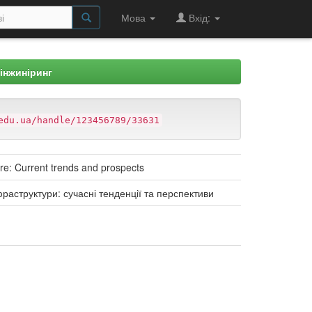
Мова
Вхід:
 інжиніринг
edu.ua/handle/123456789/33631
ture: Current trends and prospects
фраструктури: сучасні тенденції та перспективи