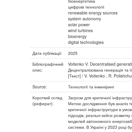
біоенергетика
цифрові технології
renewable energy sources
system autonomy
solar power
wind turbines
bioenergy
digital technologies
Дата публікації:
2025
Бібліографічний
Voitenko V. Decentralised generatio
опис:
Децентралізована генерація та її
[Текст] / V. Voitenko , R. Polishch
Source:
Технології та інжиніринг
Короткий огляд
Загрози для критичної інфрастр
(реферат):
Метою дослідження був аналіз те
критичної інфраструктури в умо
підходів, реальні кейси розвитк
моделей автономного енергозабе
системи. В Україні у 2023 році 