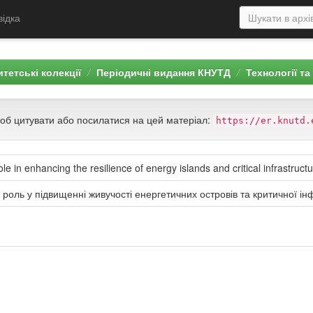
відка
тетські колекції
Періодичні видання КНУТД
Технології та
щоб цитувати або посилатися на цей матеріал:
https://er.knutd.
le in enhancing the resilience of energy islands and critical infrastruc
 роль у підвищенні живучості енергетичних островів та критичної ін