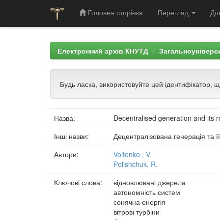
Головна сторінка
Перегляд
До
Skip
navigation
Електронний архів КНУТД
Загальноуніверси
Будь ласка, використовуйте цей ідентифікатор, 
Назва:
Decentralised generation and its ro
Інші назви:
Децентралізована генерація та її
Автори:
Voitenko , V.
Polishchuk, R.
Ключові слова:
відновлювані джерела
автономність систем
сонячна енергія
вітрові турбіни