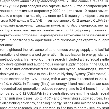
енергопостачання 120 домогосподарств. У США сонячна генерація зр
У ЄС у 2023 році середня собівартість виробництва електроенергії з
ачання енергетичним островом у 2022 році тривало 12 годин замість 
волила скоротити час відновлення до 3-6 годин у прифронтових рег
овила 0,08 доларів США/кВт · год порівняно з 0,12 доларів США/кВт 
нерація дозволяла підвищити гнучкість і стійкість енергосистем за 
я. Було виявлено, що інноваційні технології (цифрове управління,
нергетичним островам і мікромережам автономно забезпечувати крит
ідження полягала у використанні його висновків для стратегій енерг
регіонах.
 have heightened the relevance of autonomous energy supply and facilitat
undations of decentralised generation, its application in energy islands t
ethodological framework of the research included a theoretical synthe
logy development and autonomous energy supply models in the US, EU, 
The results demonstrated that solar and hybrid (solar-biogas) systems
e deployed in 2023, while in the village of Nyzhniy Bystryy (Zakarpattia), 
ration increased by 16% in 2023, with a 40% growth recorded in 2024. In
y 12% in 2023. In Tuscany (Italy), an energy island restored power sup
, decentralised generation reduced recovery time to 3-6 hours in frontlin
 compared to 0.12 USD/kWh in the centralised system. The study revea
ng transmission losses (up to -10%) and diversifying supply sources. Innov
 dispatching efficiency, enabling energy islands and microgrids to auton
icance of the research lies in applying its findings to energy security s