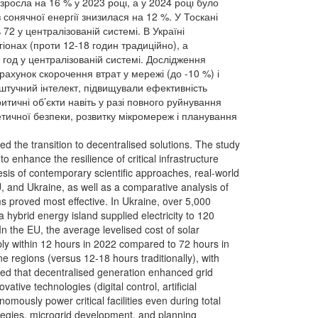
осла на 16 % у 2023 році, а у 2024 році було
 сонячної енергії знизилася на 12 %. У Тоскані
72 у централізованій системі. В Україні
іонах (проти 12-18 годин традиційно), а
· год у централізованій системі. Дослідження
рахунок скорочення втрат у мережі (до -10 %) і
 штучний інтелект, підвищували ефективність
ичні об’єкти навіть у разі повного руйнування
етичної безпеки, розвитку мікромереж і планування
ed the transition to decentralised solutions. The study
o enhance the resilience of critical infrastructure
sis of contemporary scientific approaches, real-world
and Ukraine, as well as a comparative analysis of
 proved most effective. In Ukraine, over 5,000
a hybrid energy island supplied electricity to 120
 the EU, the average levelised cost of solar
ply within 12 hours in 2022 compared to 72 hours in
e regions (versus 12-18 hours traditionally), with
led that decentralised generation enhanced grid
ative technologies (digital control, artificial
omously power critical facilities even during total
trategies, microgrid development, and planning