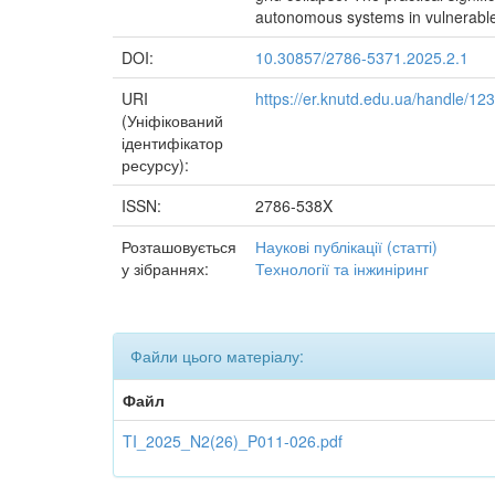
autonomous systems in vulnerable
DOI:
10.30857/2786-5371.2025.2.1
URI
https://er.knutd.edu.ua/handle/1
(Уніфікований
ідентифікатор
ресурсу):
ISSN:
2786-538X
Розташовується
Наукові публікації (статті)
у зібраннях:
Технології та інжиніринг
Файли цього матеріалу:
Файл
TI_2025_N2(26)_P011-026.pdf