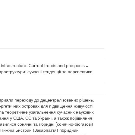
l infrastructure: Current trends and prospects =
фраструктури: сучасні тенденції та перспективи
сприяли переходу до децентралізованих рішень.
нергетичних островах для підвищення живучості
ла теоретичне узагальнення сучасних наукових
ання у США, ЄС та Україні, а також порівняння
илися сонячні та гібридні (сонячно-біогазові)
і Нижній Бистрий (Закарпаття) гібридний