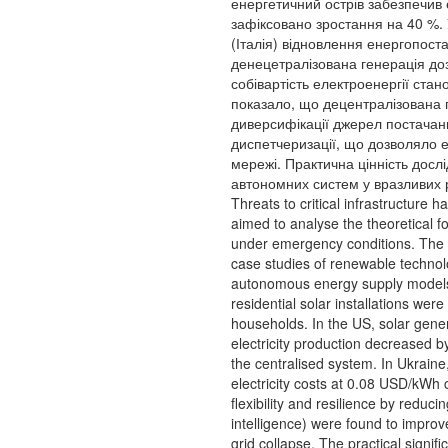
енергетичний острів забезпечив 
зафіксовано зростання на 40 %. 
(Італія) відновлення енергопост
денецетралізована генерація доз
собівартість електроенергії стан
показало, що децентралізована ге
диверсифікації джерел постачанн
диспетчеризації, що дозволяло е
мережі. Практична цінність досл
автономних систем у вразливих 
Threats to critical infrastructure
aimed to analyse the theoretical fo
under emergency conditions. The m
case studies of renewable techno
autonomous energy supply models. 
residential solar installations wer
households. In the US, solar gene
electricity production decreased b
the centralised system. In Ukraine
electricity costs at 0.08 USD/kWh
flexibility and resilience by reduci
intelligence) were found to improve
grid collapse. The practical signif