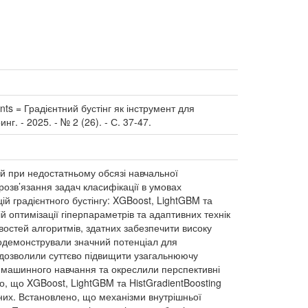
ments = Градієнтний бустінг як інструмент для
г. - 2025. - № 2 (26). - С. 37-47.
 при недостатньому обсязі навчальної
розв’язання задач класифікації в умовах
й градієнтного бустінгу: XGBoost, LightGBM та
й оптимізації гіперпараметрів та адаптивних технік
остей алгоритмів, здатних забезпечити високу
родемонстрували значний потенціал для
 дозволили суттєво підвищити узагальнюючу
 машинного навчання та окреслили перспективні
, що XGBoost, LightGBM та HistGradientBoosting
аних. Встановлено, що механізми внутрішньої