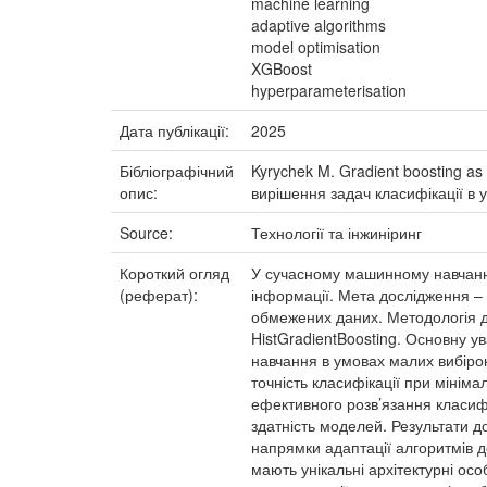
machine learning
adaptive algorithms
model optimisation
XGBoost
hyperparameterisation
Дата публікації:
2025
Бібліографічний
Kyrychek M. Gradient boosting as 
опис:
вирішення задач класифікації в ум
Source:
Технології та інжиніринг
Короткий огляд
У сучасному машинному навчанні
(реферат):
інформації. Мета дослідження – 
обмежених даних. Методологія до
HistGradientBoosting. Основну ув
навчання в умовах малих вибіро
точність класифікації при міні
ефективного розв’язання класиф
здатність моделей. Результати 
напрямки адаптації алгоритмів 
мають унікальні архітектурні ос