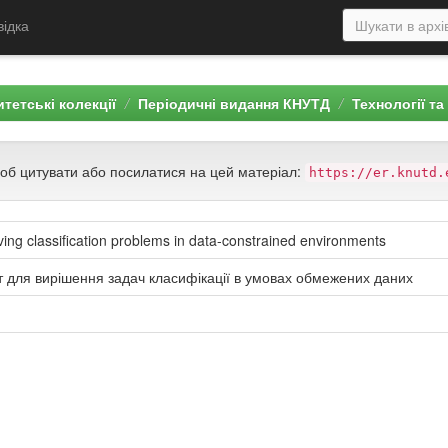
відка
тетські колекції
Періодичні видання КНУТД
Технології та
щоб цитувати або посилатися на цей матеріал:
https://er.knutd.
lving classification problems in data-constrained environments
нт для вирішення задач класифікації в умовах обмежених даних