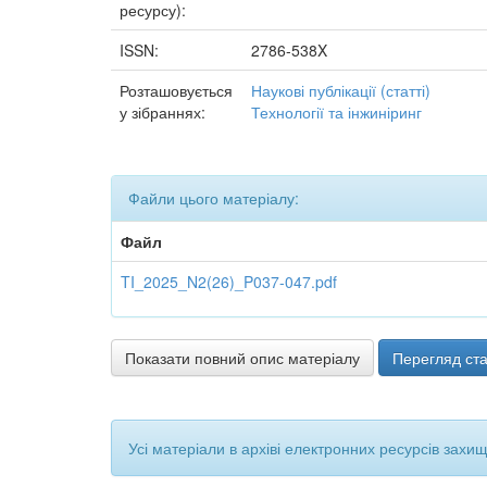
ресурсу):
ISSN:
2786-538X
Розташовується
Наукові публікації (статті)
у зібраннях:
Технології та інжиніринг
Файли цього матеріалу:
Файл
TI_2025_N2(26)_P037-047.pdf
Показати повний опис матеріалу
Перегляд ста
Усі матеріали в архіві електронних ресурсів захи