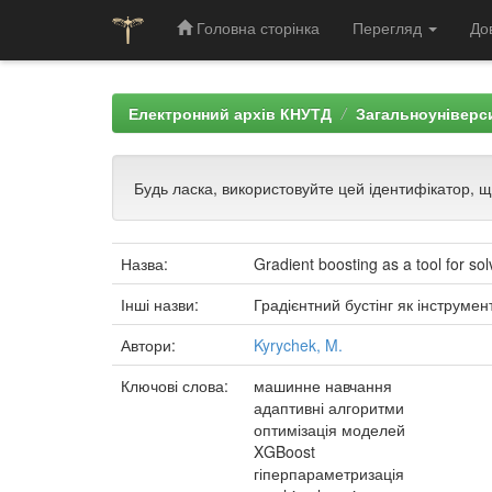
Головна сторінка
Перегляд
До
Skip
navigation
Електронний архів КНУТД
Загальноуніверси
Будь ласка, використовуйте цей ідентифікатор, 
Назва:
Gradient boosting as a tool for so
Інші назви:
Градієнтний бустінг як інструме
Автори:
Kyrychek, M.
Ключові слова:
машинне навчання
адаптивні алгоритми
оптимізація моделей
XGBoost
гіперпараметризація