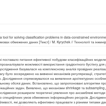
a tool for solving classification problems in data-constrained environ
овах обмежених даних [Текст] / M. Kyrychek // Технології та інжинірин
 поставало питання ефективної побудови класифікаційних моделей
проаналізувати можливості використання градієнтного бустінгу для 
слідження базувалася на комплексному аналізі провідних реалізаці
агу було зосереджено на вивченні механізмів регуляризації, стратегі
к. Дослідження спрямовувалося на виявлення архітектурних особлив
мальному обсязі даних. Встановлено, що запропоновані алгоритми п
ікаційних задач. Виявлено, що механізми shrinkage та subsampling
дослідження розширили теоретичні уявлення про ансамблеві методи
до специфічних умов обмежених інформаційних ресурсів. Досліджено
обливості, які дозволяють ефективно працювати з різними типами д