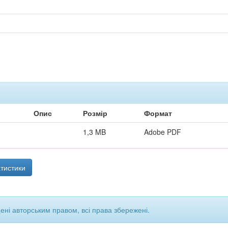
Опис
Розмір
Формат
1,3 MB
Adobe PDF
тистики
щені авторським правом, всі права збережені.