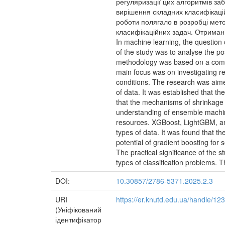
регуляризації цих алгоритмів заб
вирішення складних класифікаці
роботи полягало в розробці мето
класифікаційних задач. Отриман
In machine learning, the question 
of the study was to analyse the po
methodology was based on a compr
main focus was on investigating r
conditions. The research was aimed
of data. It was established that th
that the mechanisms of shrinkage a
understanding of ensemble machine
resources. XGBoost, LightGBM, and
types of data. It was found that t
potential of gradient boosting for 
The practical significance of the 
types of classification problems. 
DOI:
10.30857/2786-5371.2025.2.3
URI
https://er.knutd.edu.ua/handle/1
(Уніфікований
ідентифікатор