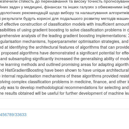
езпечили стійкість до перенавчання та високу точність прогнозуванн
йних задач у медицині, фінансах та інших галузях з обмеженими 
дологічних рекомендацій щодо вибору та налаштування алгоритмів г
і результати будуть корисні для подальшого розвитку методів маши
of effective construction of classification models with insufficient amou
ssibilities of using gradient boosting to solve classification problems 
ehensive analysis of the leading gradient boosting implementations:
egularisation mechanisms, hyperparameter optimisation strategies, and
 at identifying the architectural features of algorithms that can provi
e proposed algorithms have demonstrated a significant potential for effec
nd subsampling significantly increased the generalising ability of mode
 learning methods and outlined promising areas for adapting algorithms
 HistGradientBoosting have been shown to have unique architectural feat
he internal regularisation mechanisms of these algorithms provided resis
solving complex classification problems in medicine, finance, and other 
study was to develop methodological recommendations for selecting and 
The results obtained will be useful for further development of machine l
23456789/33633