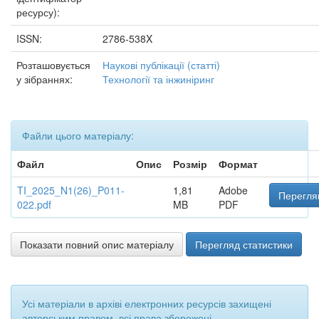
ресурсу):
ISSN:
2786-538X
Розташовується
Наукові публікації (статті)
у зібраннях:
Технології та інжиніринг
Файли цього матеріалу:
Файл
Опис
Розмір
Формат
TI_2025_N1(26)_P011-
1,81
Adobe
Перегля
022.pdf
MB
PDF
Показати повний опис матеріалу
Перегляд статистики
Усі матеріали в архіві електронних ресурсів захищені
авторським правом, всі права збережені.