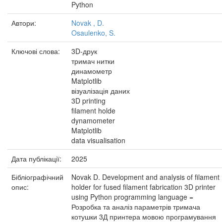
Python
Автори:
Novak , D.
Osaulenko, S.
Ключові слова:
3D-друк
тримач нитки
динамометр
Matplotlib
візуалізація даних
3D printing
filament holde
dynamometer
Matplotlib
data visualisation
Дата публікації:
2025
Бібліографічний
Novak D. Development and analysis of filament
опис:
holder for fused filament fabrication 3D printer
using Python programming language =
Розробка та аналіз параметрів тримача
котушки 3Д принтера мовою програмування