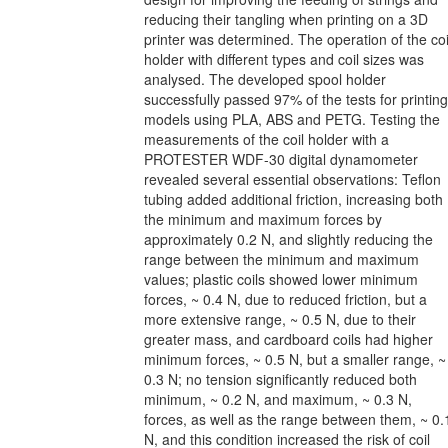
reducing their tangling when printing on a 3D
printer was determined. The operation of the coi
holder with different types and coil sizes was
analysed. The developed spool holder
successfully passed 97% of the tests for printing
models using PLA, ABS and PETG. Testing the
measurements of the coil holder with a
PROTESTER WDF-30 digital dynamometer
revealed several essential observations: Teflon
tubing added additional friction, increasing both
the minimum and maximum forces by
approximately 0.2 N, and slightly reducing the
range between the minimum and maximum
values; plastic coils showed lower minimum
forces, ~ 0.4 N, due to reduced friction, but a
more extensive range, ~ 0.5 N, due to their
greater mass, and cardboard coils had higher
minimum forces, ~ 0.5 N, but a smaller range, ~
0.3 N; no tension significantly reduced both
minimum, ~ 0.2 N, and maximum, ~ 0.3 N,
forces, as well as the range between them, ~ 0.
N, and this condition increased the risk of coil