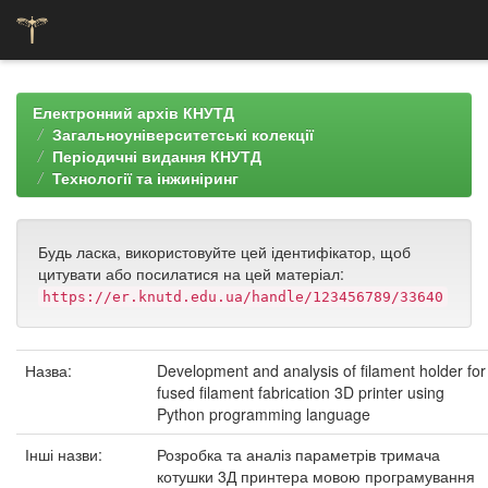
Skip
navigation
Електронний архів КНУТД
Загальноуніверситетські колекції
Періодичні видання КНУТД
Технології та інжиніринг
Будь ласка, використовуйте цей ідентифікатор, щоб
цитувати або посилатися на цей матеріал:
https://er.knutd.edu.ua/handle/123456789/33640
Назва:
Development and analysis of filament holder for
fused filament fabrication 3D printer using
Python programming language
Інші назви:
Розробка та аналіз параметрів тримача
котушки 3Д принтера мовою програмування