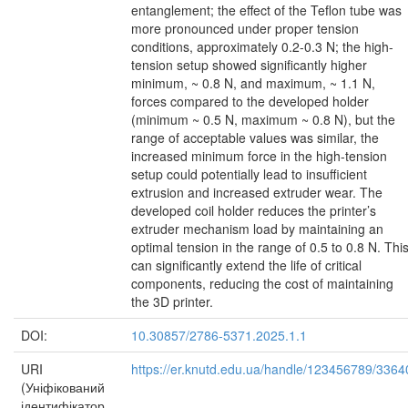
entanglement; the effect of the Teflon tube was
more pronounced under proper tension
conditions, approximately 0.2-0.3 N; the high-
tension setup showed significantly higher
minimum, ~ 0.8 N, and maximum, ~ 1.1 N,
forces compared to the developed holder
(minimum ~ 0.5 N, maximum ~ 0.8 N), but the
range of acceptable values was similar, the
increased minimum force in the high-tension
setup could potentially lead to insufficient
extrusion and increased extruder wear. The
developed coil holder reduces the printer’s
extruder mechanism load by maintaining an
optimal tension in the range of 0.5 to 0.8 N. Thi
can significantly extend the life of critical
components, reducing the cost of maintaining
the 3D printer.
DOI:
10.30857/2786-5371.2025.1.1
URI
https://er.knutd.edu.ua/handle/123456789/3364
(Уніфікований
ідентифікатор