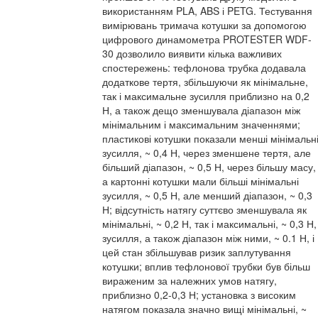
використанням PLA, ABS і PETG. Тестування
вимірювань тримача котушки за допомогою
цифрового динамометра PROTESTER WDF-
30 дозволило виявити кілька важливих
спостережень: тефлонова трубка додавала
додаткове тертя, збільшуючи як мінімальне,
так і максимальне зусилля приблизно на 0,2
Н, а також дещо зменшувала діапазон між
мінімальним і максимальним значеннями;
пластикові котушки показали менші мінімальн
зусилля, ~ 0,4 Н, через зменшене тертя, але
більший діапазон, ~ 0,5 Н, через більшу масу,
а картонні котушки мали більші мінімальні
зусилля, ~ 0,5 Н, але менший діапазон, ~ 0,3
Н; відсутність натягу суттєво зменшувала як
мінімальні, ~ 0,2 Н, так і максимальні, ~ 0,3 Н,
зусилля, а також діапазон між ними, ~ 0.1 Н, і
цей стан збільшував ризик заплутування
котушки; вплив тефлонової трубки був більш
вираженим за належних умов натягу,
приблизно 0,2-0,3 Н; установка з високим
натягом показала значно вищі мінімальні, ~