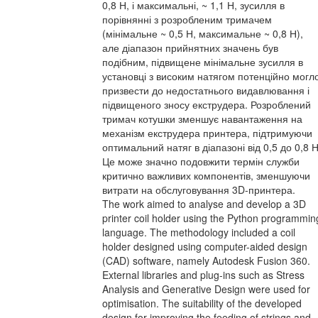
0,8 Н, і максимальні, ~ 1,1 Н, зусилля в
порівнянні з розробленим тримачем
(мінімальне ~ 0,5 Н, максимальне ~ 0,8 Н),
але діапазон прийнятних значень був
подібним, підвищене мінімальне зусилля в
установці з високим натягом потенційно могл
призвести до недостатнього видавлювання і
підвищеного зносу екструдера. Розроблений
тримач котушки зменшує навантаження на
механізм екструдера принтера, підтримуючи
оптимальний натяг в діапазоні від 0,5 до 0,8 Н
Це може значно подовжити термін служби
критично важливих компонентів, зменшуючи
витрати на обслуговування 3D-принтера.
The work aimed to analyse and develop a 3D
printer coil holder using the Python programmin
language. The methodology included a coil
holder designed using computer-aided design
(CAD) software, namely Autodesk Fusion 360.
External libraries and plug-ins such as Stress
Analysis and Generative Design were used for
optimisation. The suitability of the developed
design for improving the feeding of strings and