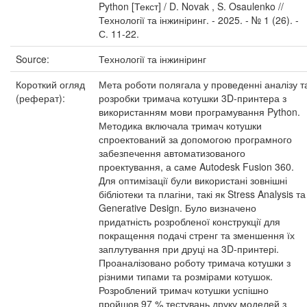
Python [Текст] / D. Novak , S. Osaulenko //
Технології та інжиніринг. - 2025. - № 1 (26). -
С. 11-22.
Source:
Технології та інжиніринг
Короткий огляд
Мета роботи полягала у проведенні аналізу т
(реферат):
розробки тримача котушки 3D-принтера з
використанням мови програмування Python.
Методика включала тримач котушки
спроектований за допомогою програмного
забезпечення автоматизованого
проектування, а саме Autodesk Fusion 360.
Для оптимізації були використані зовнішні
бібліотеки та плагіни, такі як Stress Analysis та
Generative Design. Було визначено
придатність розробленої конструкції для
покращення подачі стренг та зменшення їх
заплутування при друці на 3D-принтері.
Проаналізовано роботу тримача котушки з
різними типами та розмірами котушок.
Розроблений тримач котушки успішно
пройшов 97 % тестувань друку моделей з