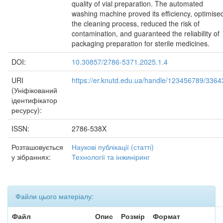
quality of vial preparation. The automated
washing machine proved its efficiency, optimise
the cleaning process, reduced the risk of
contamination, and guaranteed the reliability of
packaging preparation for sterile medicines.
DOI:
10.30857/2786-5371.2025.1.4
URI
https://er.knutd.edu.ua/handle/123456789/3364
(Уніфікований
ідентифікатор
ресурсу):
ISSN:
2786-538X
Розташовується
Наукові публікації (статті)
у зібраннях:
Технології та інжиніринг
Файли цього матеріалу:
Файл
Опис
Розмір
Формат