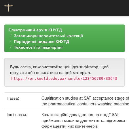
Skip
navigation
Електронний архів КНУТД
Загальноуніверситетські колекції
Періодичні видання КНУТД
Технології та інжиніринг
Будь ласка, використовуйте цей ідентифікатор, щоб
цитувати або посилатися на цей матеріал:
https://er.knutd.edu.ua/handle/123456789/33643
Назва:
Qualification studies at SAT acceptance stage o
the pharmaceutical containers washing machin
Інші назви:
Кваліфікаційні дослідження на стадії SAT
приймання машини для миття та підготовки
фармацевтичних контейнерів