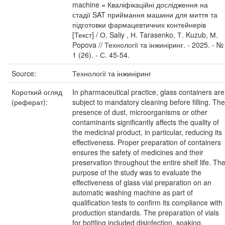
machine = Кваліфікаційні дослідження на
стадії SAT приймання машини для миття та
підготовки фармацевтичних контейнерів
[Текст] / О. Saliy , Н. Tarasenko, Т. Kuzub, М.
Popova // Технології та інжиніринг. - 2025. - №
1 (26). - С. 45-54.
Source:
Технології та інжиніринг
Короткий огляд
In pharmaceutical practice, glass containers are
(реферат):
subject to mandatory cleaning before filling. The
presence of dust, microorganisms or other
contaminants significantly affects the quality of
the medicinal product, in particular, reducing its
effectiveness. Proper preparation of containers
ensures the safety of medicines and their
preservation throughout the entire shelf life. Th
purpose of the study was to evaluate the
effectiveness of glass vial preparation on an
automatic washing machine as part of
qualification tests to confirm its compliance with
production standards. The preparation of vials
for bottling included disinfection, soaking,