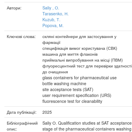
Автори:
Saliy , О.
Tarasenko, Н.
Kuzub, Т.
Popova, М.
Ключові слова:
скляні контейнери для застосування у
фармації
специфікація вимог користувача (СВК)
машина для миття флаконів
приймальні випробування на місці (ПВМ)
флуоресцентний тест для перевірки здатності
до очищення
glass containers for pharmaceutical use
bottle washing machine
site acceptance tests (SAT)
user requirement specification (URS)
fluorescence test for cleanability
Дата публікації:
2025
Бібліографічний
Saliy О. Qualification studies at SAT acceptance
опис:
stage of the pharmaceutical containers washing