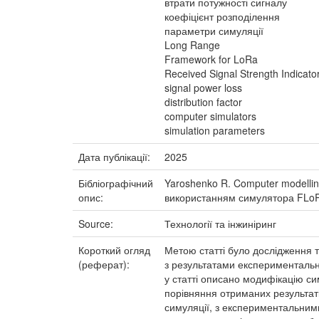
втрати потужності сигналу
коефіцієнт розподілення
параметри симуляції
Long Range
Framework for LoRa
Received Signal Strength Indicato
signal power loss
distribution factor
computer simulators
simulation parameters
Дата публікації:
2025
Бібліографічний
Yaroshenko R. Computer modelli
опис:
використанням симулятора FLoRa [Т
Source:
Технології та інжиніринг
Короткий огляд
Метою статті було дослідження 
(реферат):
з результатами експериментальн
у статті описано модифікацію с
порівняння отриманих результат
симуляції, з експериментальни