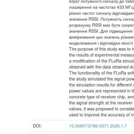
втрат потужності сигналу до таб
поширення на частотах 433 МГц, 
різних частот сигналу відповід
значення RSSI. Потужність сигна
розрахунку RSSI має бути скорег
значення RSSI. Для підвищення 
вимірювання цих значень різним
моделювання і відповідно якості
The purpose of this study was to 
the results of experimental measur
a modification of the FLoRa simul
obtained with the data obtained du
The functionality of the FLoRa sof
the study simulated the signal po
the simulation results for differen
power values are represented in t
concrete type of receiver chip, an
the signal strength at the receive
values, it was proposed to conside
used to improve the accuracy of m
DOI:
10.30857/2786-5371.2025.1.7