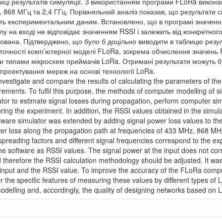
лиці результатів симуляції. З використанням програми FLoRa викон
868 МГц та 2,4 ГГц. Порівняльний аналіз показав, що результати си
ають експериментальним даним. Встановлено, що в програмі значенн
лу на вході не відповідає значенням RSSI і залежить від конкретно
ована. Підтверджено, що було б доцільно виводити в таблицю резуль
точності комп’ютерної моделі FLoRa, зокрема обчислення значень 
и типами мікросхем приймачів LoRa. Отримані результати можуть бу
 проектування мереж на основі технології LoRa.
investigate and compare the results of calculating the parameters of t
ements. To fulfil this purpose, the methods of computer modelling of si
ator to estimate signal losses during propagation, perform computer si
ring the experiment. In addition, the RSSI values obtained in the simu
tware simulator was extended by adding signal power loss values to the
wer loss along the propagation path at frequencies of 433 MHz, 868 MH
t spreading factors and different signal frequencies correspond to the ex
he software as RSSI values. The signal power at the input does not c
d therefore the RSSI calculation methodology should be adjusted. It was
r input and the RSSI value. To improve the accuracy of the FLoRa comput
r the specific features of measuring these values by different types of
odelling and, accordingly, the quality of designing networks based on 