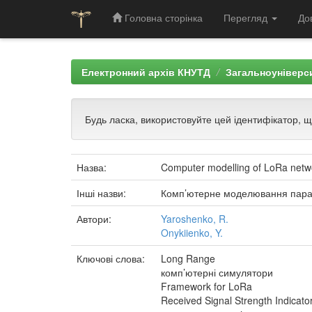
Головна сторінка
Перегляд
До
Skip
navigation
Електронний архів КНУТД
Загальноуніверси
Будь ласка, використовуйте цей ідентифікатор, 
Назва:
Computer modelling of LoRa netw
Інші назви:
Комп’ютерне моделювання парам
Автори:
Yaroshenko, R.
Onykiienko, Y.
Ключові слова:
Long Range
комп’ютерні симулятори
Framework for LoRa
Received Signal Strength Indicato