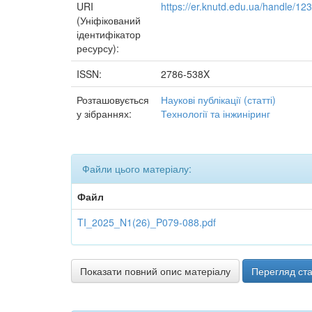
URI
https://er.knutd.edu.ua/handle/1
(Уніфікований
ідентифікатор
ресурсу):
ISSN:
2786-538X
Розташовується
Наукові публікації (статті)
у зібраннях:
Технології та інжиніринг
Файли цього матеріалу:
Файл
TI_2025_N1(26)_P079-088.pdf
Показати повний опис матеріалу
Перегляд ста