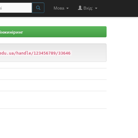
Мова
Вхід:
 інжиніринг
edu.ua/handle/123456789/33646