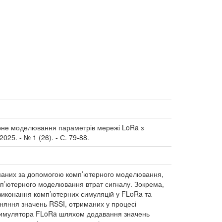
терне моделювання параметрів мережі LoRa з
025. - № 1 (26). - С. 79-88.
риманих за допомогою комп’ютерного моделювання,
п’ютерного моделювання втрат сигналу. Зокрема,
 виконання комп’ютерних симуляцій у FLoRa та
вняння значень RSSI, отриманих у процесі
 симулятора FLoRa шляхом додавання значень