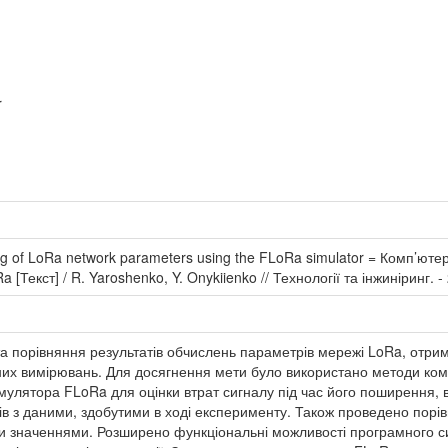
r
ng of LoRa network parameters using the FLoRa simulator = Комп’ю
екст] / R. Yaroshenko, Y. Onykiienko // Технології та інжиніринг. - 2
та порівняння результатів обчислень параметрів мережі LoRa, от
их вимірювань. Для досягнення мети було використано методи ком
имулятора FLoRa для оцінки втрат сигналу під час його поширення,
ів з даними, здобутими в ході експерименту. Також проведено порі
ми значеннями. Розширено функціональні можливості програмного