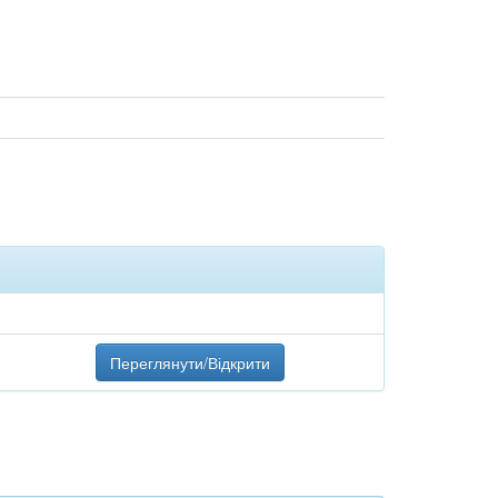
Переглянути/Відкрити