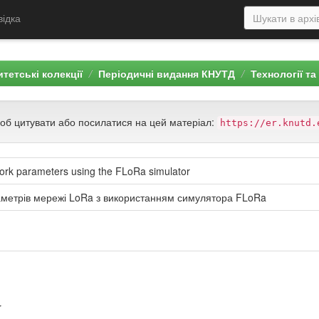
відка
тетські колекції
Періодичні видання КНУТД
Технології та
щоб цитувати або посилатися на цей матеріал:
https://er.knutd.
ork parameters using the FLoRa simulator
етрів мережі LoRa з використанням симулятора FLoRa
r