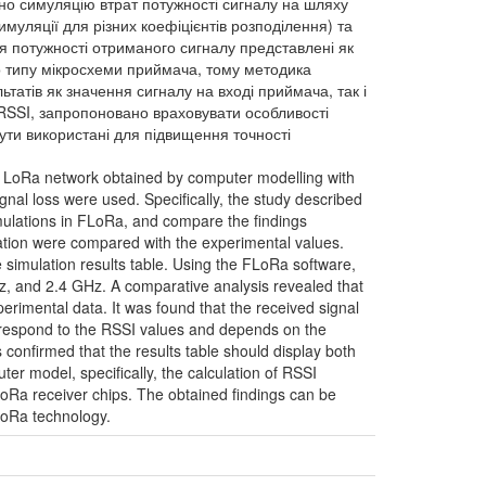
ано симуляцію втрат потужності сигналу на шляху
муляції для різних коефіцієнтів розподілення) та
я потужності отриманого сигналу представлені як
го типу мікросхеми приймача, тому методика
татів як значення сигналу на вході приймача, так і
RSSI, запропоновано враховувати особливості
ти використані для підвищення точності
he LoRa network obtained by computer modelling with
gnal loss were used. Specifically, the study described
mulations in FLoRa, and compare the findings
lation were compared with the experimental values.
 simulation results table. Using the FLoRa software,
z, and 2.4 GHz. A comparative analysis revealed that
perimental data. It was found that the received signal
orrespond to the RSSI values and depends on the
 confirmed that the results table should display both
er model, specifically, the calculation of RSSI
 LoRa receiver chips. The obtained findings can be
LoRa technology.