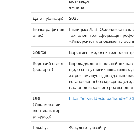
мотивація
емпатія
Дата публікації:
2025
Бібліографічний
Ільницька Л. В. Особливості засто
опис:
технології трансформації професі
«Університет менеджменту освіти
Source:
Варіативні моделі й технології 
Короткий огляд
Впровадження інноваційних навча
(реферат):
щодо співчутливих ініціативних 
загроз, змушує відповідально ви
встановленні безбар’єрних узгод
настанов виховного роз’яснення 
URI
https://er.knutd.edu.ua/handle/1
(Уніфікований
ідентифікатор
ресурсу):
Faculty:
Факультет дизайну