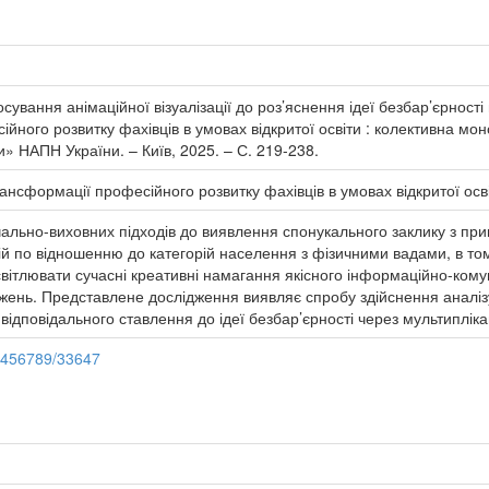
сування анімаційної візуалізації до роз’яснення ідеї безбар’єрності п
йного розвитку фахівців в умовах відкритої освіти : колективна моно
» НАПН України. – Київ, 2025. – С. 219-238.
трансформації професійного розвитку фахівців в умовах відкритої осв
льно-виховних підходів до виявлення спонукального заклику з приво
дій по відношенню до категорій населення з фізичними вадами, в том
світлювати сучасні креативні намагання якісного інформаційно-кому
жень. Представлене дослідження виявляє спробу здійснення аналізу а
відповідального ставлення до ідеї безбар’єрності через мультиплі
23456789/33647