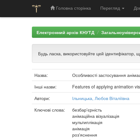
Головна сторінка
Перегляд
До
Skip
navigation
Електронний архів КНУТД
Загальноуніверси
Будь ласка, використовуйте цей ідентифікатор, 
Назва:
Особливості застосування анімаці
Інші назви:
Features of applying animation visu
Автори:
Ільницька, Любов Віталіївна
Ключові слова:
безбар'єрність
анімаційна візуалізація
мультиплікація
анімація
роз'яснення