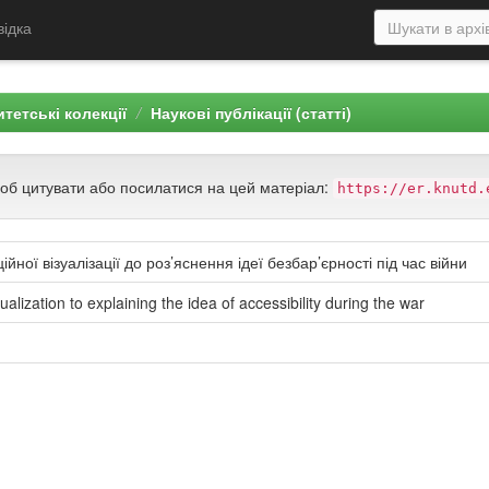
відка
тетські колекції
Наукові публікації (статті)
щоб цитувати або посилатися на цей матеріал:
https://er.knutd.
йної візуалізації до роз’яснення ідеї безбар’єрності під час війни
alization to explaining the idea of accessibility during the war