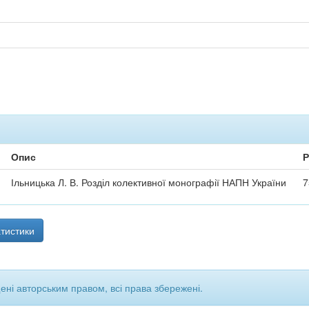
Опис
Р
Ільницька Л. В. Розділ колективної монографії НАПН України
7
тистики
щені авторським правом, всі права збережені.