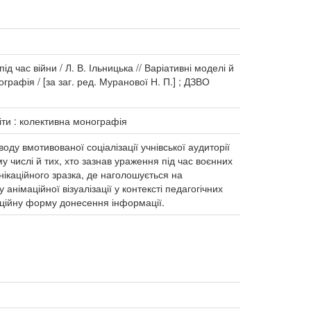
ід час війни / Л. В. Ільницька // Варіативні моделі й
графія / [за заг. ред. Муранової Н. П.] ; ДЗВО
іти : колективна монографія
ду вмотивованої соціалізації учнівської аудиторії
у числі й тих, хто зазнав ураження під час воєнних
нікаційного зразка, де наголошується на
німаційної візуалізації у контексті педагогічних
каційну форму донесення інформації.