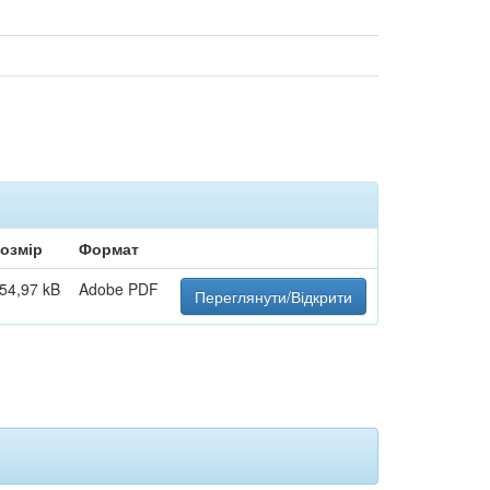
озмір
Формат
54,97 kB
Adobe PDF
Переглянути/Відкрити